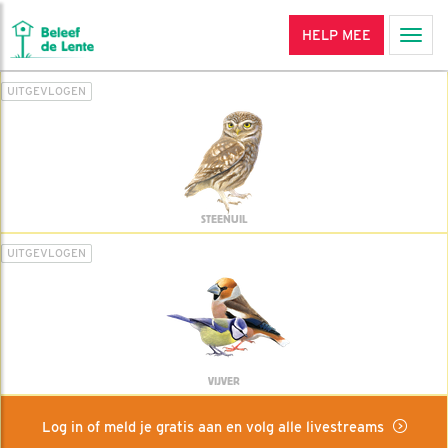
HELP MEE
Men
UITGEVLOGEN
STEENUIL
UITGEVLOGEN
VIJVER
Log in of meld je gratis aan en volg alle livestreams