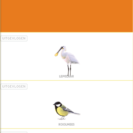
UITGEVLOGEN
LEPELAAR
UITGEVLOGEN
KOOLMEES