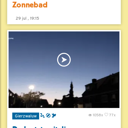
Zonnebad
29 jul , 19:15
1058x
77x
Gierzwaluw