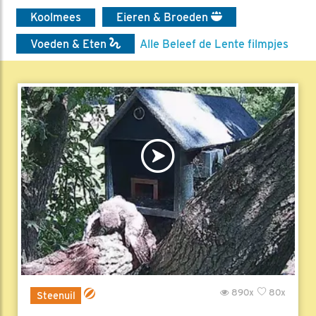
Koolmees
Eieren & Broeden
Voeden & Eten
Alle Beleef de Lente filmpjes
890x
80x
Steenuil