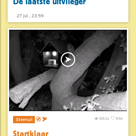
De laatste uitvlieger
27 jul , 23:59
883x
89x
Steenuil
Startklaar