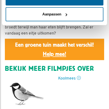
Esther Heideveld | Geplaatst op 1 mei 2021, 11:35 |
Vind ik leuk
|
Bewaar dit filmpje
|
662x
Aanpassen
Een dezer dagen is het zover! We kunnen niet wachten
en de tijd lijkt zo langzaam te gaan. Vrouw koolmees
broedt terwijl man haar eten blijft brengen. Zal er
vandaag een eitje uitkomen?
Een groene tuin maakt het verschil!
Help mee!
BEKIJK MEER FILMPJES OVER
Koolmees