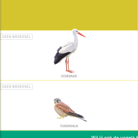
GEEN BROEDSEL
OOIEVAAR
GEEN BROEDSEL
TORENVALK
Wil jij ook de vogels he