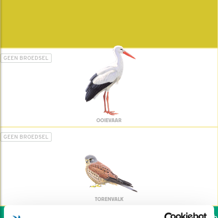
GEEN BROEDSEL
OOIEVAAR
GEEN BROEDSEL
TORENVALK
Wil jij ook de vogels hel