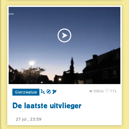
1080x
77x
Gierzwaluw
De laatste uitvlieger
27 jul , 23:59