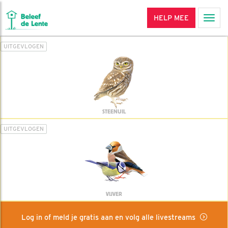
HELP MEE
Men
UITGEVLOGEN
STEENUIL
UITGEVLOGEN
VIJVER
Log in of meld je gratis aan en volg alle livestreams