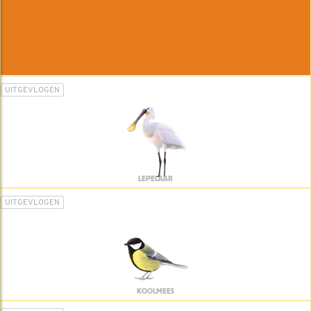
UITGEVLOGEN
LEPELAAR
UITGEVLOGEN
KOOLMEES