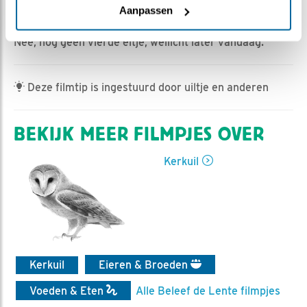
Ed Hoogkamer | Geplaatst op 13 april 2025, 10:10 |
Aanpassen
Vind ik leuk
|
Bewaar dit filmpje
|
257x
Nee, nog geen vierde eitje, wellicht later vandaag.
Deze filmtip is ingestuurd door uiltje en anderen
BEKIJK MEER FILMPJES OVER
Kerkuil
Kerkuil
Eieren & Broeden
Voeden & Eten
Alle Beleef de Lente filmpjes