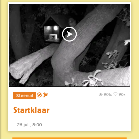
901x
90x
Steenuil
Startklaar
26 jul , 8:00