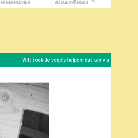
NTBEKPLEVIER
VLIEGENVANGER
Wil jij ook de vogels helpen: dat kan via de link!
*
Sei