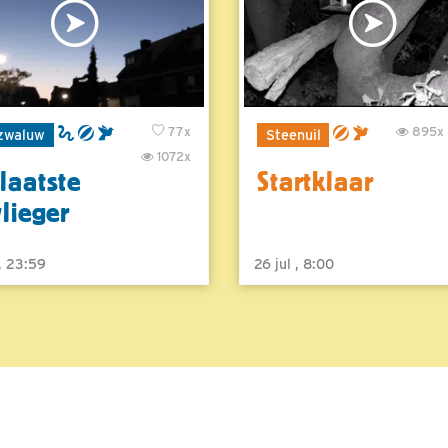
77x
895x
zwaluw
Steenuil
1072x
laatste
Startklaar
vlieger
 , 23:59
26 jul , 8:00