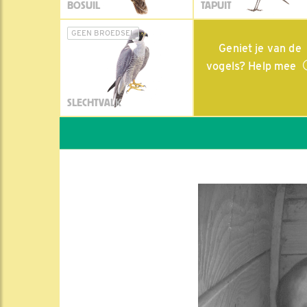
BOSUIL
TAPUIT
GEEN BROEDSEL
Geniet je van de
vogels? Help mee
SLECHTVALK