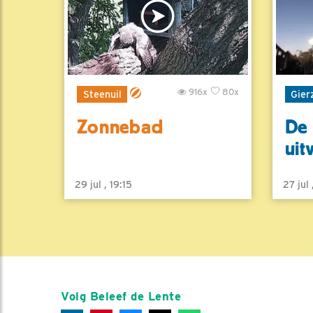
916x
80x
Steenuil
Gier
Zonnebad
De 
uit
29 jul , 19:15
27 jul
Volg Beleef de Lente