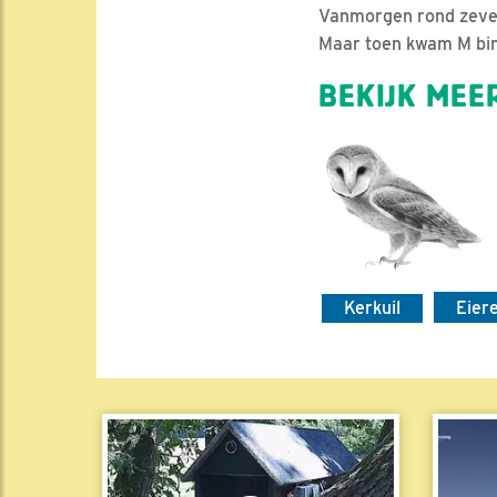
Vanmorgen rond zeven 
Maar toen kwam M binn
BEKIJK MEER
Kerkuil
Eier