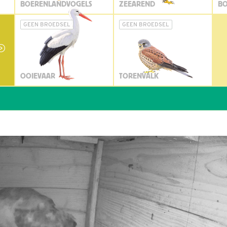
BOERENLANDVOGELS
ZEEAREND
BO
GEEN BROEDSEL
GEEN BROEDSEL
OOIEVAAR
TORENVALK