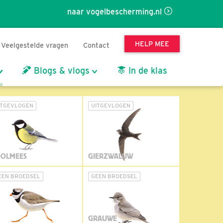
naar vogelbescherming.nl
HELP MEE
Veelgestelde vragen
Contact
Blogs & vlogs
In de klas
ITGEVLOGEN
UITGEVLOGEN
OLMEES
GIERZWALUW
EEN BROEDSEL
GEEN BROEDSEL
GRAUWE