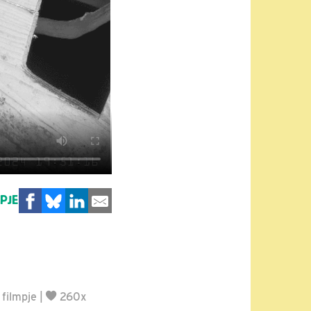
MPJE
filmpje
|
260x