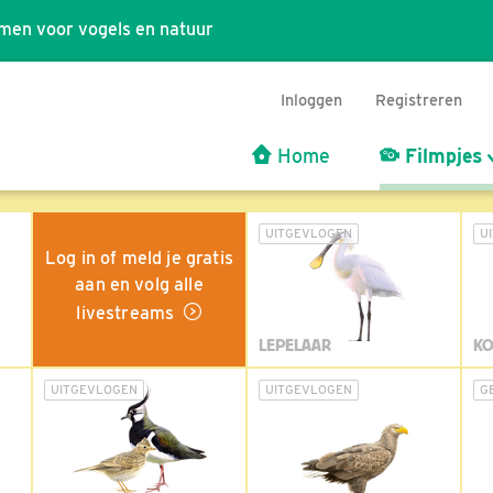
men voor vogels en natuur
Inloggen
Registreren
Home
Filmpjes
UITGEVLOGEN
U
Log in of meld je gratis
aan en volg alle
livestreams
LEPELAAR
KO
UITGEVLOGEN
UITGEVLOGEN
G