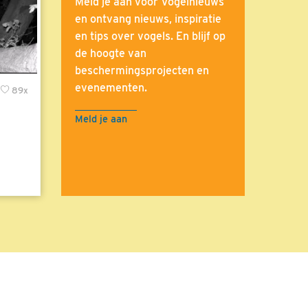
Meld je aan voor Vogelnieuws
en ontvang nieuws, inspiratie
en tips over vogels. En blijf op
de hoogte van
beschermingsprojecten en
evenementen.
89x
Meld je aan