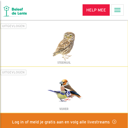
HELP MEE
Men
UITGEVLOGEN
STEENUIL
UITGEVLOGEN
VIJVER
Log in of meld je gratis aan en volg alle livestreams