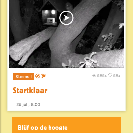
898x
89x
Steenuil
Startklaar
26 jul , 8:00
Blijf op de hoogte