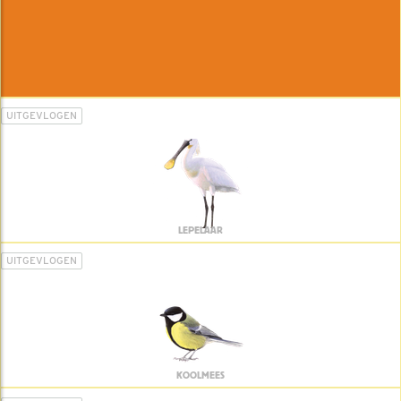
UITGEVLOGEN
LEPELAAR
UITGEVLOGEN
KOOLMEES