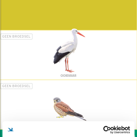
GEEN BROEDSEL
OOIEVAAR
GEEN BROEDSEL
TORENVALK
Wil jij ook de vogels h