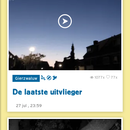
1077x
77x
Gierzwaluw
De laatste uitvlieger
27 jul , 23:59