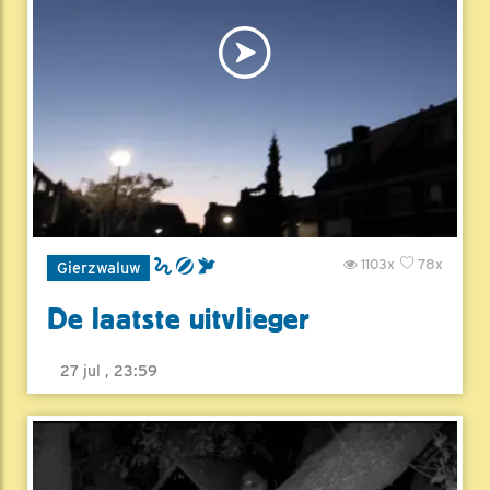
1103x
78x
Gierzwaluw
De laatste uitvlieger
27 jul , 23:59