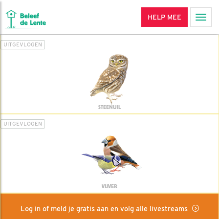
HELP MEE
Men
UITGEVLOGEN
STEENUIL
UITGEVLOGEN
VIJVER
Log in of meld je gratis aan en volg alle livestreams