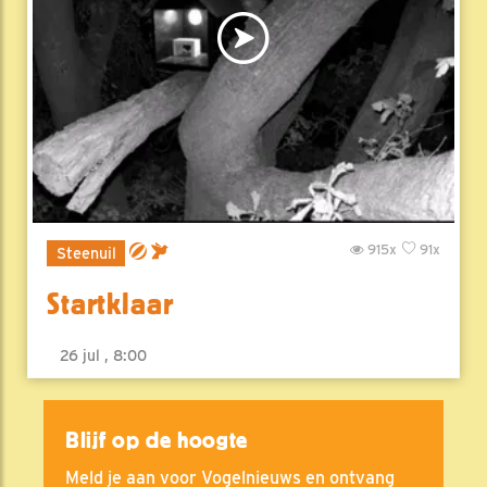
915x
91x
Steenuil
Startklaar
26 jul , 8:00
Blijf op de hoogte
Meld je aan voor Vogelnieuws en ontvang