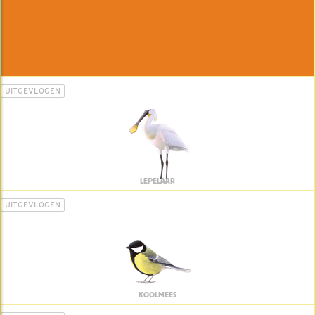
UITGEVLOGEN
LEPELAAR
UITGEVLOGEN
KOOLMEES