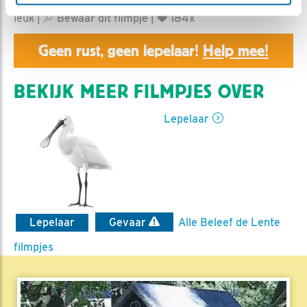
Marijn | Geplaatst op 13 juni 2026, 18:30 |
Vind ik
leuk
|
Bewaar dit filmpje
|
184x
Geen rust, geen lepelaar!
Help mee!
BEKIJK MEER FILMPJES OVER
Lepelaar
Lepelaar
Gevaar
Alle Beleef de Lente
filmpjes