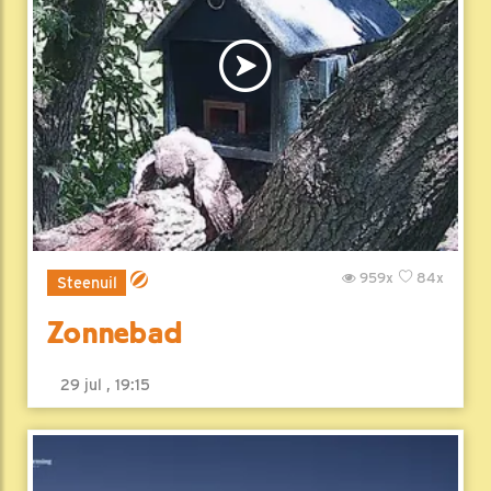
959x
84x
Steenuil
Zonnebad
29 jul , 19:15