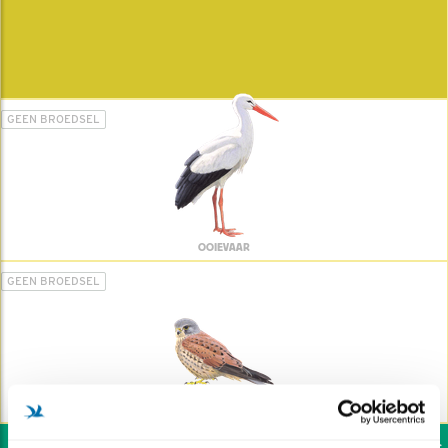
GEEN BROEDSEL
OOIEVAAR
GEEN BROEDSEL
TORENVALK
Wil jij ook de vogels h