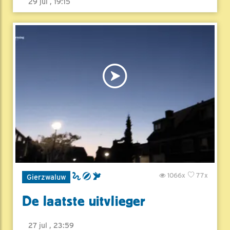
29 jul , 19:15
1066x
77x
Gierzwaluw
De laatste uitvlieger
27 jul , 23:59