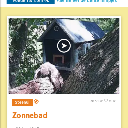
Voeden & Eten
Alle Beleef de Lente filmpjes
913x
80x
Steenuil
Zonnebad