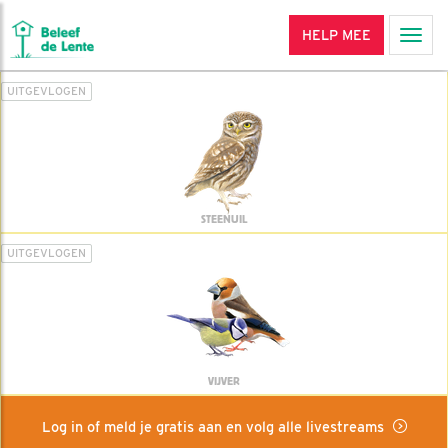
HELP MEE
Men
UITGEVLOGEN
STEENUIL
UITGEVLOGEN
VIJVER
Log in of meld je gratis aan en volg alle livestreams