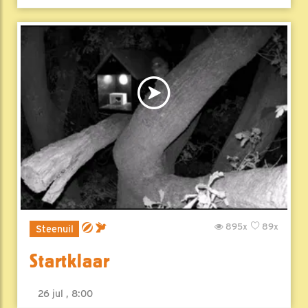
895x
89x
Steenuil
Startklaar
26 jul , 8:00