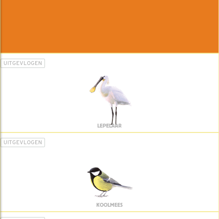
UITGEVLOGEN
LEPELAAR
UITGEVLOGEN
KOOLMEES