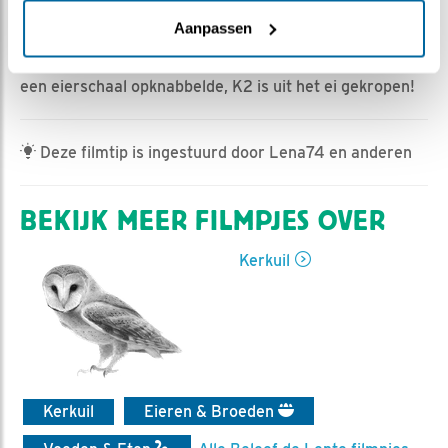
Ed Hoogkamer | Geplaatst op 11 mei 2025, 10:35 |
Vind ik leuk
|
Bewaar dit filmpje
|
276x
Aanpassen
Zaterdag rond 10:30 uur zagen oplettende kijkers dat V
een eierschaal opknabbelde, K2 is uit het ei gekropen!
Deze filmtip is ingestuurd door Lena74 en anderen
BEKIJK MEER FILMPJES OVER
Kerkuil
Kerkuil
Eieren & Broeden