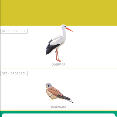
GEEN BROEDSEL
OOIEVAAR
GEEN BROEDSEL
TORENVALK
Wil jij ook de vogels h