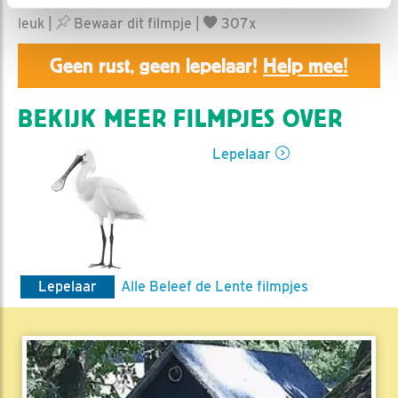
Marijn | Geplaatst op 20 mei 2026, 7:30 |
Vind ik
leuk
|
Bewaar dit filmpje
|
307x
Geen rust, geen lepelaar!
Help mee!
BEKIJK MEER FILMPJES OVER
Lepelaar
Lepelaar
Alle Beleef de Lente filmpjes