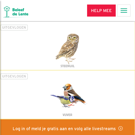
HELP MEE
Men
UITGEVLOGEN
STEENUIL
UITGEVLOGEN
VIJVER
Log in of meld je gratis aan en volg alle livestreams