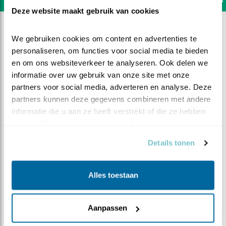
Deze website maakt gebruik van cookies
We gebruiken cookies om content en advertenties te 
personaliseren, om functies voor social media te bieden 
en om ons websiteverkeer te analyseren. Ook delen we 
informatie over uw gebruik van onze site met onze 
partners voor social media, adverteren en analyse. Deze 
partners kunnen deze gegevens combineren met andere 
informatie die u aan ze heeft verstrekt of die ze hebben 
verzameld op basis van uw gebruik van hun services.
Details tonen
DEEL DIT FILMPJE
Alles toestaan
Kuiken overleeft de nacht niet
Aanpassen