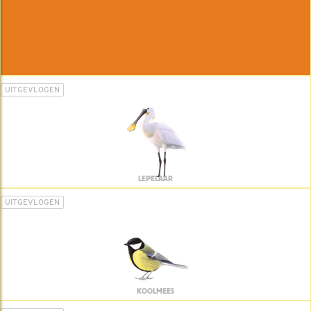
UITGEVLOGEN
LEPELAAR
UITGEVLOGEN
KOOLMEES