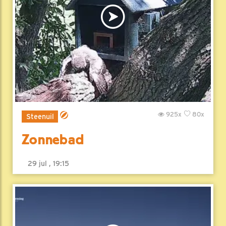
925x
80x
Steenuil
Zonnebad
29 jul , 19:15