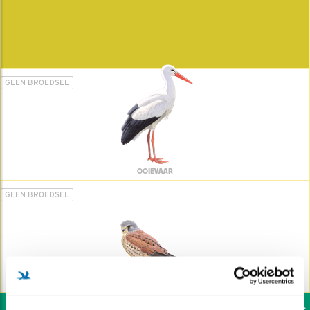
GEEN BROEDSEL
OOIEVAAR
GEEN BROEDSEL
TORENVALK
Wil jij ook de vogels h