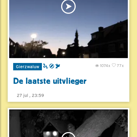
1074x
77x
Gierzwaluw
De laatste uitvlieger
27 jul , 23:59