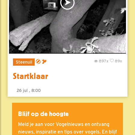
897x
89x
Steenuil
Startklaar
26 jul , 8:00
Blijf op de hoogte
Meld je aan voor Vogelnieuws en ontvang
nieuws, inspiratie en tips over vogels. En blijf