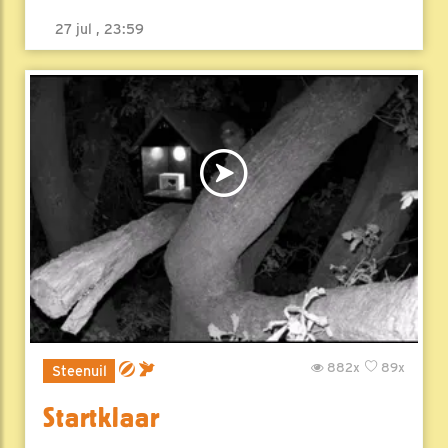
27 jul , 23:59
882x
89x
Steenuil
Startklaar