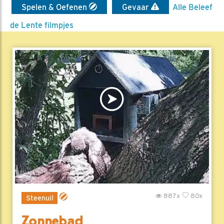
Spelen & Oefenen
Gevaar
Alle Beleef
de Lente filmpjes
887x
80x
Steenuil
Zonnebad