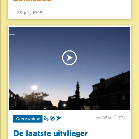
29 jul , 19:15
1056x
77x
Gierzwaluw
De laatste uitvlieger