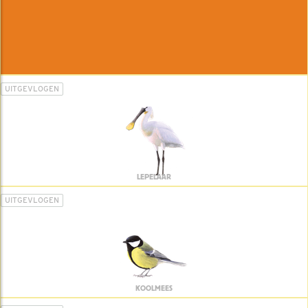
UITGEVLOGEN
LEPELAAR
UITGEVLOGEN
KOOLMEES