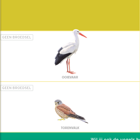
GEEN BROEDSEL
OOIEVAAR
GEEN BROEDSEL
TORENVALK
Wil jij ook de vogels hel