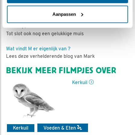
Ed Hoogkamer | Geplaatst op 1 juni 2024, 8:40 |
Vind ik leuk
|
Bewaar dit filmpje
|
352x
Aanpassen
Even wat oefenen, dat is schrikken, muisje eten, een
hele hap, en weer uitrusten.
Tot slot ook nog een gelukkige muis
Wat vindt M er eigenlijk van ?
Lees deze verhelderende blog van Mark
BEKIJK MEER FILMPJES OVER
Kerkuil
Kerkuil
Voeden & Eten