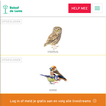
HELP MEE
Men
UITGEVLOGEN
STEENUIL
UITGEVLOGEN
VIJVER
Log in of meld je gratis aan en volg alle livestreams