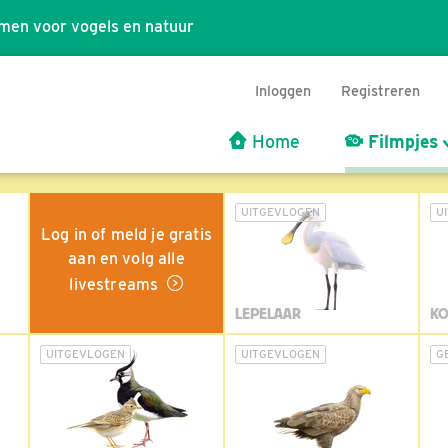
men voor vogels en natuur
Inloggen
Registreren
Home
Filmpjes
UITGEVLOGEN
U
Log in of meld je gratis
aan en volg alle
livestreams
LEPELAAR
KO
UITGEVLOGEN
UITGEVLOGEN
G