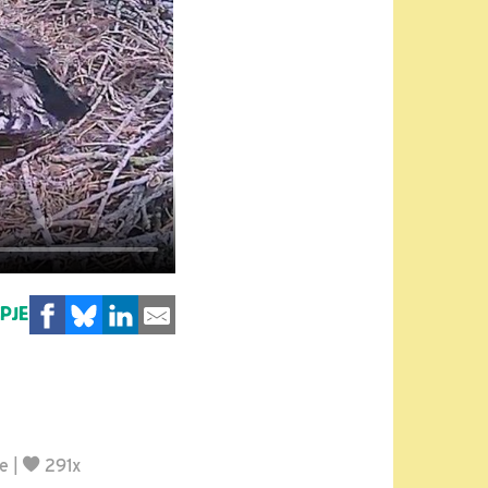
MPJE
je
|
291x