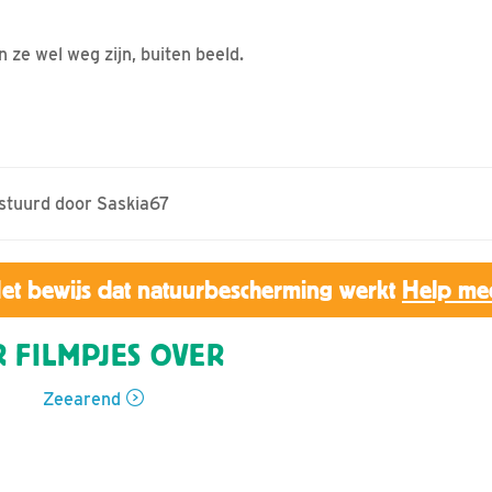
 ze wel weg zijn, buiten beeld.
estuurd door Saskia67
et bewijs dat natuurbescherming werkt
Help me
 FILMPJES OVER
Zeearend