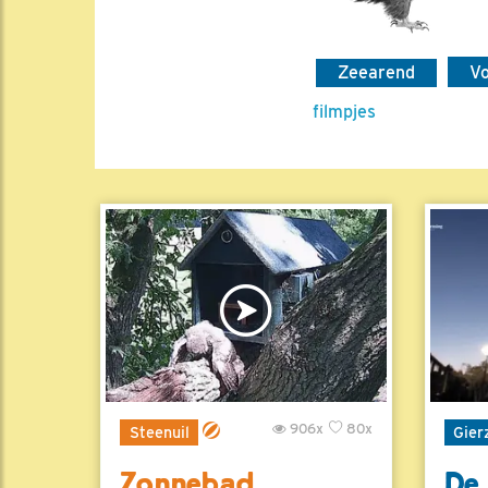
Zeearend
V
filmpjes
906x
80x
Steenuil
Gier
Zonnebad
De 