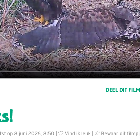
DEEL DIT FIL
s!
st op 8 juni 2026, 8:50 |
Vind ik leuk
|
Bewaar dit filmp