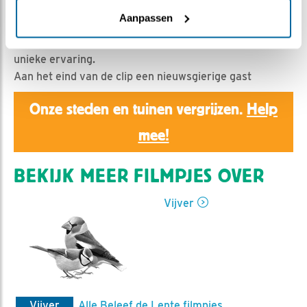
Ed Hoogkamer | Geplaatst op 21 mei 2020, 9:01 |
Vind ik leuk
|
Bewaar dit filmpje
|
978x
Aanpassen
Maar liefst 10
kruisbekken
bezochten de vijver, een
unieke ervaring.
Aan het eind van de clip een nieuwsgierige gast
Onze steden en tuinen vergrijzen.
Help
mee!
BEKIJK MEER FILMPJES OVER
Vijver
Vijver
Alle Beleef de Lente filmpjes