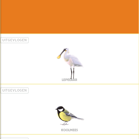
UITGEVLOGEN
LEPELAAR
UITGEVLOGEN
KOOLMEES