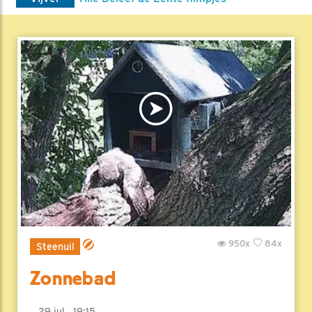
950x
84x
Steenuil
Zonnebad
29 jul , 19:15