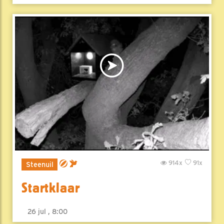
914x
91x
Steenuil
Startklaar
26 jul , 8:00