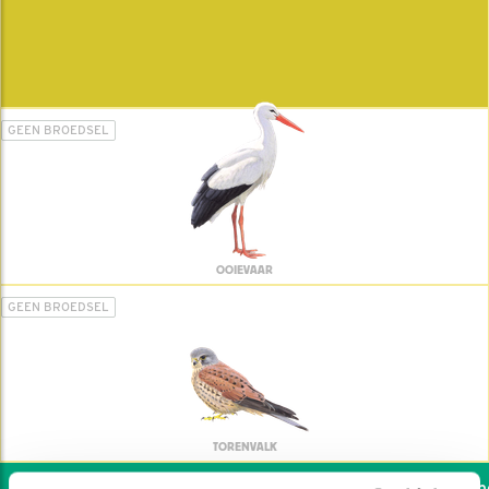
GEEN BROEDSEL
OOIEVAAR
GEEN BROEDSEL
TORENVALK
Wil jij ook de vogels hel