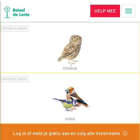
HELP MEE
Men
UITGEVLOGEN
STEENUIL
UITGEVLOGEN
VIJVER
Log in of meld je gratis aan en volg alle livestreams