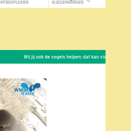
NTBEKPLEVIER
VLIEGENVANGER
Wil jij ook de vogels helpen: dat kan via de link!
*
Se