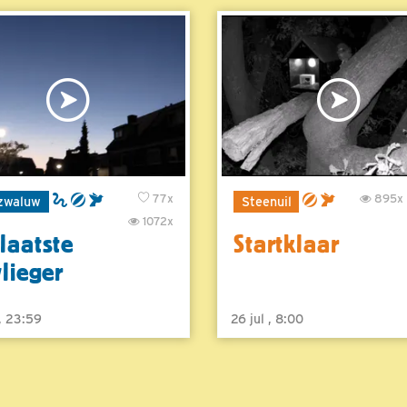
77x
895x
zwaluw
Steenuil
1072x
laatste
Startklaar
vlieger
 , 23:59
26 jul , 8:00