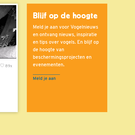
Blijf op de hoogte
Meld je aan voor Vogelnieuws
en ontvang nieuws, inspiratie
en tips over vogels. En blijf op
de hoogte van
beschermingsprojecten en
evenementen.
89x
Meld je aan