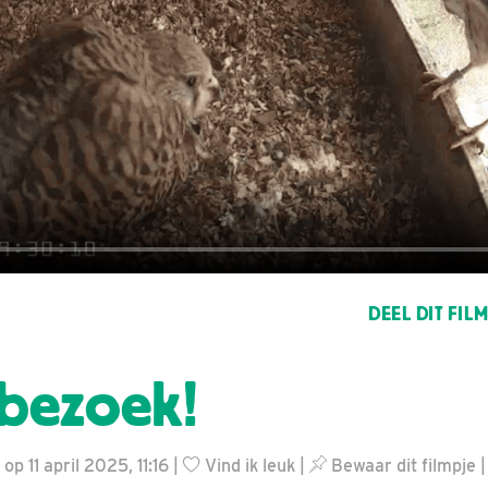
DEEL DIT FIL
bezoek!
 op 11 april 2025, 11:16 |
Vind ik leuk
|
Bewaar dit filmpje