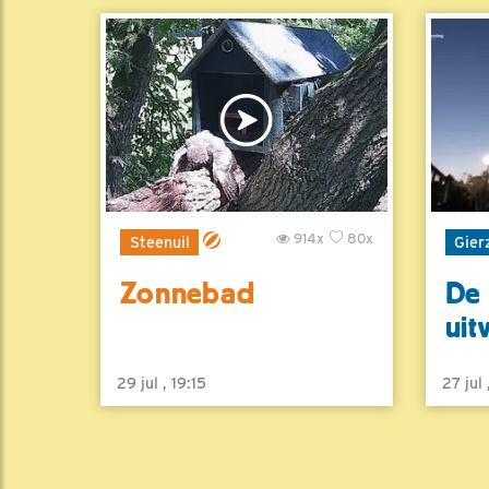
914x
80x
Steenuil
Gier
Zonnebad
De 
uit
29 jul , 19:15
27 jul