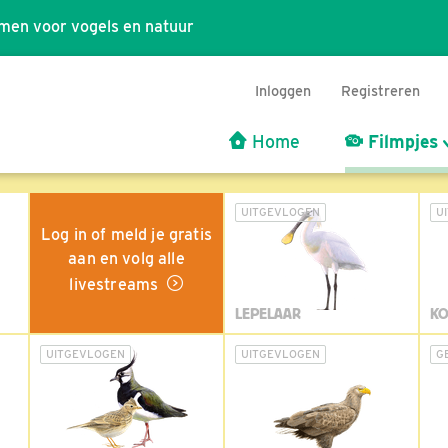
men voor vogels en natuur
Inloggen
Registreren
Home
Filmpjes
UITGEVLOGEN
U
Log in of meld je gratis
aan en volg alle
livestreams
LEPELAAR
KO
UITGEVLOGEN
UITGEVLOGEN
G