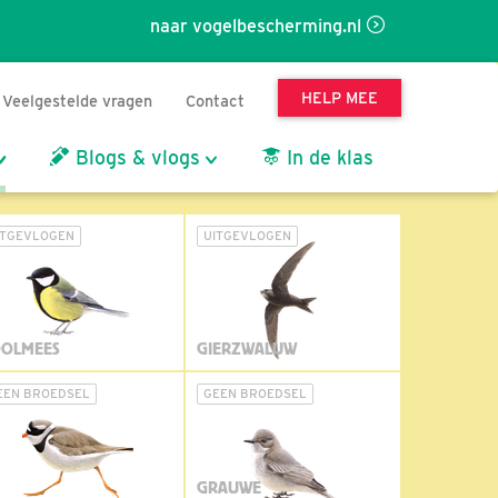
naar vogelbescherming.nl
HELP MEE
Veelgestelde vragen
Contact
Blogs & vlogs
In de klas
ITGEVLOGEN
UITGEVLOGEN
OLMEES
GIERZWALUW
EEN BROEDSEL
GEEN BROEDSEL
GRAUWE