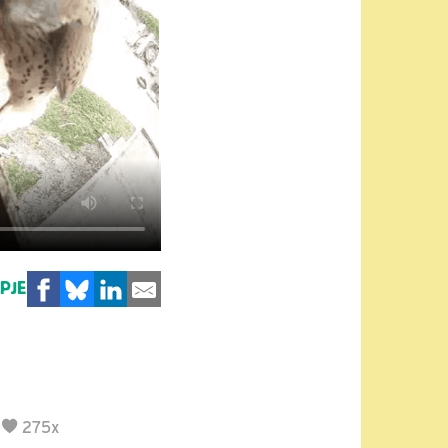
MPJE
|
275x