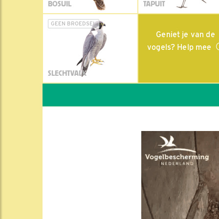
BOSUIL
TAPUIT
GEEN BROEDSEL
Geniet je van de
vogels? Help mee
SLECHTVALK