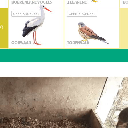
BOERENLANDVOGELS
ZEEAREND
BO
GEEN BROEDSEL
GEEN BROEDSEL
OOIEVAAR
TORENVALK