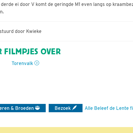
 derde ei door V komt de geringde M1 even langs op kraambezo
n.
estuurd door Kwieke
 FILMPJES OVER
Torenvalk
ieren & Broeden
Bezoek
Alle Beleef de Lente f