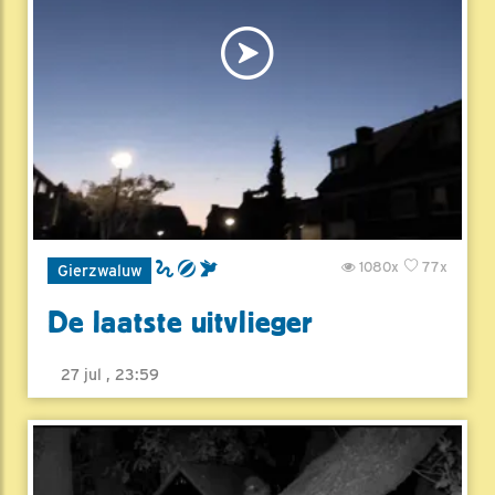
1080x
77x
Gierzwaluw
De laatste uitvlieger
27 jul , 23:59