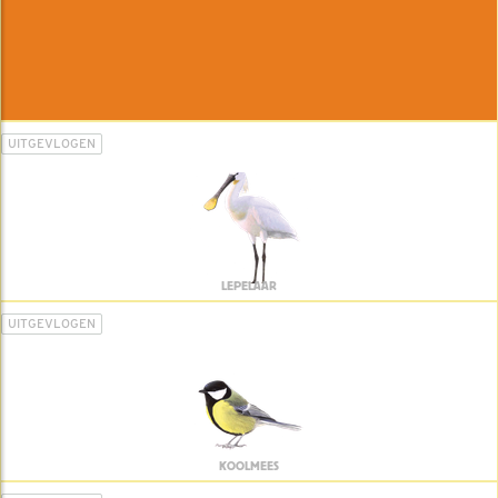
UITGEVLOGEN
LEPELAAR
UITGEVLOGEN
KOOLMEES