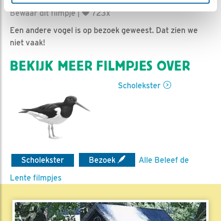
| Geplaatst op 2 mei 2021, 20:40 |
Vind ik leuk
|
Bewaar dit filmpje
|
723x
Een andere vogel is op bezoek geweest. Dat zien we
niet vaak!
BEKIJK MEER FILMPJES OVER
Scholekster
Scholekster
Bezoek
Alle Beleef de
Lente filmpjes