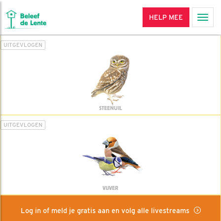
HELP MEE
Men
UITGEVLOGEN
STEENUIL
UITGEVLOGEN
VIJVER
Log in of meld je gratis aan en volg alle livestreams