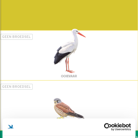
GEEN BROEDSEL
OOIEVAAR
GEEN BROEDSEL
TORENVALK
Wil jij ook de vogels he