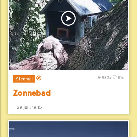
932x
81x
Steenuil
Zonnebad
29 jul , 19:15