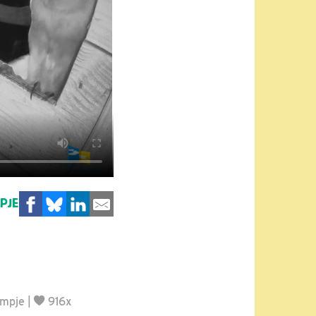
MPJE
lmpje
|
916x