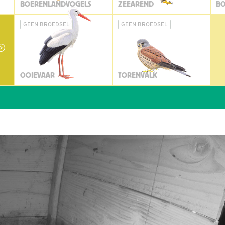
BOERENLANDVOGELS
ZEEAREND
BO
GEEN BROEDSEL
GEEN BROEDSEL
OOIEVAAR
TORENVALK