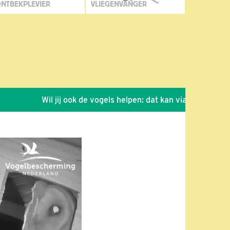
NTBEKPLEVIER
VLIEGENVANGER
Wil jij ook de vogels helpen: dat kan via de link!
*
S