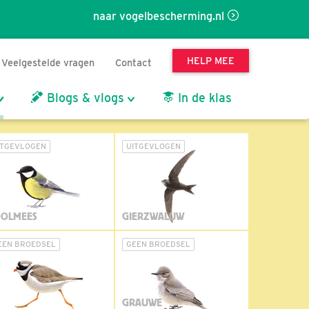
naar vogelbescherming.nl
HELP MEE
Veelgestelde vragen
Contact
Blogs & vlogs
In de klas
ITGEVLOGEN
UITGEVLOGEN
OLMEES
GIERZWALUW
EEN BROEDSEL
GEEN BROEDSEL
GRAUWE