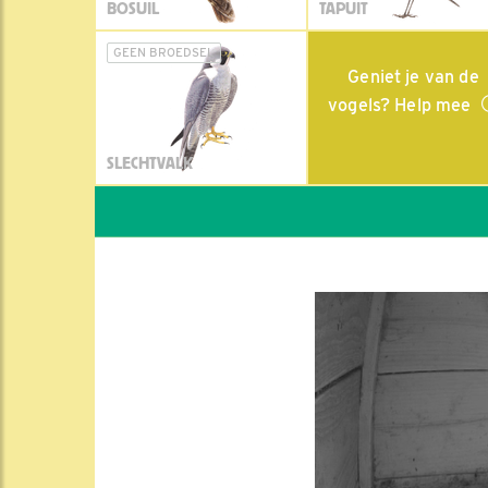
BOSUIL
TAPUIT
GEEN BROEDSEL
Geniet je van de
vogels? Help mee
SLECHTVALK