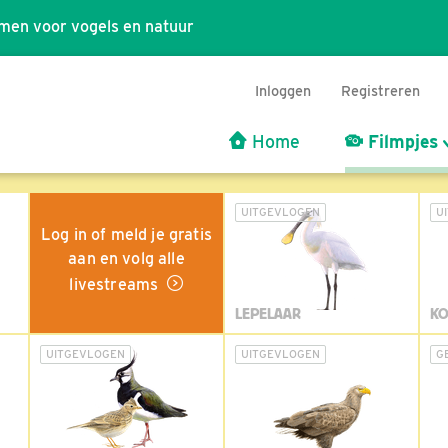
men voor vogels en natuur
Inloggen
Registreren
Home
Filmpjes
UITGEVLOGEN
U
Log in of meld je gratis
aan en volg alle
livestreams
LEPELAAR
KO
UITGEVLOGEN
UITGEVLOGEN
G