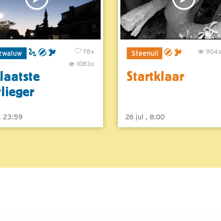
78x
904
zwaluw
Steenuil
1083x
laatste
Startklaar
vlieger
 , 23:59
26 jul , 8:00