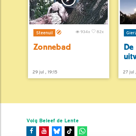
934x
82x
Steenuil
Gier
Zonnebad
De 
uit
29 jul , 19:15
27 jul
Volg Beleef de Lente