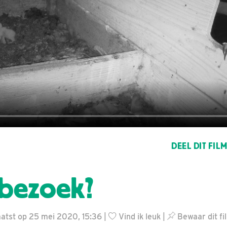
DEEL DIT FIL
bezoek?
atst op 25 mei 2020, 15:36 |
Vind ik leuk
|
Bewaar dit fi