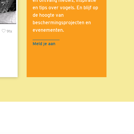
en ontvang nieuws, inspiratie
en tips over vogels. En blijf op
de hoogte van
beschermingsprojecten en
evenementen.
x
91x
Meld je aan