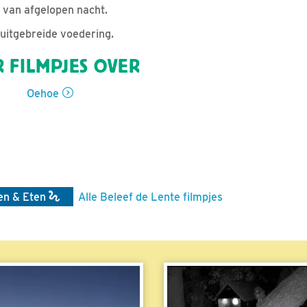
t van afgelopen nacht.
itgebreide voedering.
 FILMPJES OVER
Oehoe
en & Eten
Alle Beleef de Lente filmpjes