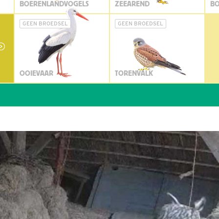
BOERENLANDVOGELS
ZEEAREND
BO
GEEN BROEDSEL
GEEN BROEDSEL
OOIEVAAR
TORENVALK