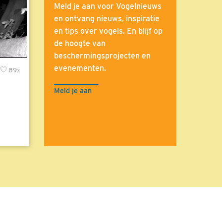
Meld je aan voor Vogelnieuws
en ontvang nieuws, inspiratie
en tips over vogels. En blijf op
de hoogte van
beschermingsprojecten en
evenementen.
89x
Meld je aan