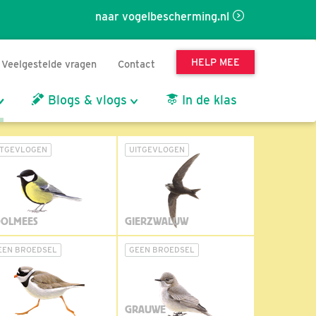
naar vogelbescherming.nl
HELP MEE
Veelgestelde vragen
Contact
Blogs & vlogs
In de klas
ITGEVLOGEN
UITGEVLOGEN
OLMEES
GIERZWALUW
EEN BROEDSEL
GEEN BROEDSEL
GRAUWE