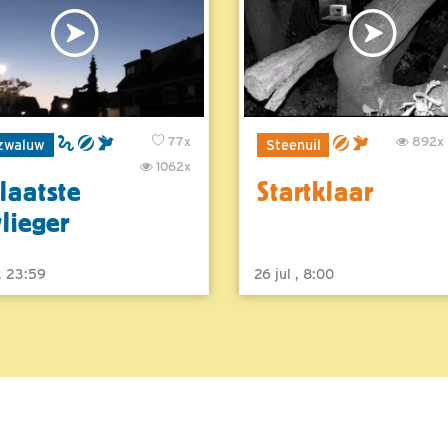
77x
892x
zwaluw
Steenuil
1062x
laatste
Startklaar
vlieger
 , 23:59
26 jul , 8:00