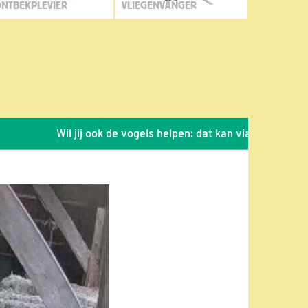
NTBEKPLEVIER
VLIEGENVANGER
Wil jij ook de vogels helpen: dat kan via de link!
*
S