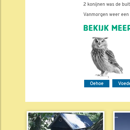
2 konijnen was de bui
Vanmorgen weer een u
BEKIJK MEER
Oehoe
Voed