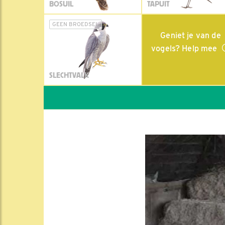
BOSUIL
TAPUIT
GEEN BROEDSEL
Geniet je van de
vogels? Help mee
SLECHTVALK