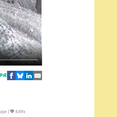
MPJE
mpje
|
649x