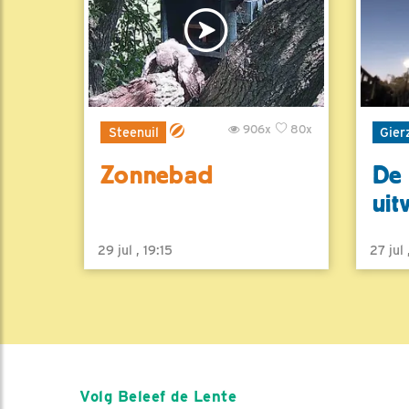
906x
80x
Steenuil
Gier
Zonnebad
De 
uit
29 jul , 19:15
27 jul
Volg Beleef de Lente