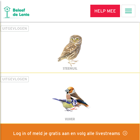
HELP MEE
Men
UITGEVLOGEN
STEENUIL
UITGEVLOGEN
VIJVER
Log in of meld je gratis aan en volg alle livestreams