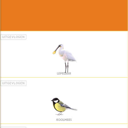
UITGEVLOGEN
LEPELAAR
UITGEVLOGEN
KOOLMEES