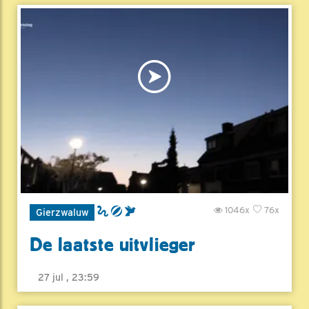
1046x
76x
Gierzwaluw
De laatste uitvlieger
27 jul , 23:59