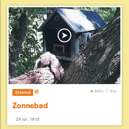
865x
80x
Steenuil
Zonnebad
29 jul , 19:15