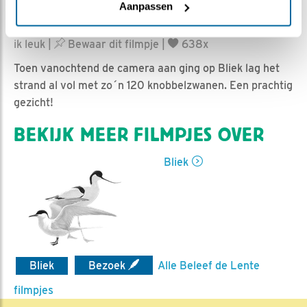
Aanpassen
Nina de Rooij | Geplaatst op 6 juli 2021, 19:47 |
Vind
ik leuk
|
Bewaar dit filmpje
|
638x
Toen vanochtend de camera aan ging op Bliek lag het
strand al vol met zo´n 120 knobbelzwanen. Een prachtig
gezicht!
BEKIJK MEER FILMPJES OVER
Bliek
Bliek
Bezoek
Alle Beleef de Lente
filmpjes