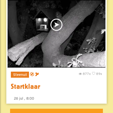
877x
89x
Steenuil
Startklaar
26 jul , 8:00