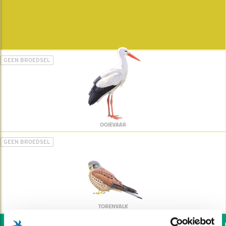
GEEN BROEDSEL
OOIEVAAR
GEEN BROEDSEL
TORENVALK
Wil jij ook de vogels h