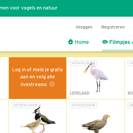
men voor vogels en natuur
Inloggen
Registreren
Home
Filmpjes
UITGEVLOGEN
U
Log in of meld je gratis
aan en volg alle
livestreams
LEPELAAR
KO
UITGEVLOGEN
UITGEVLOGEN
G