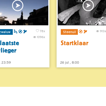
78x
913
zwaluw
Steenuil
1096x
laatste
Startklaar
vlieger
 , 23:59
26 jul , 8:00