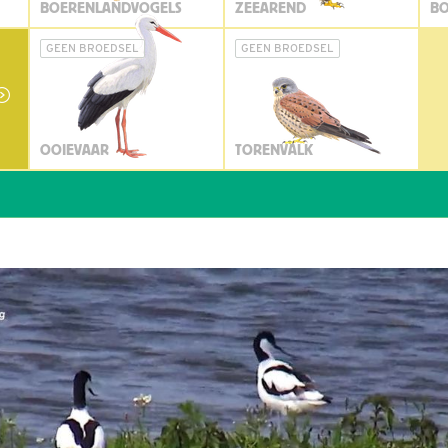
BOERENLANDVOGELS
ZEEAREND
BO
GEEN BROEDSEL
GEEN BROEDSEL
OOIEVAAR
TORENVALK