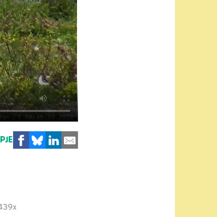
MPJE
439x