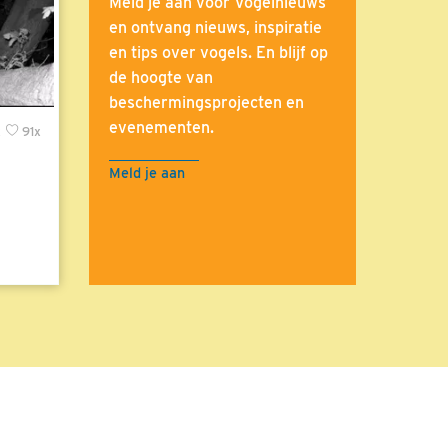
Meld je aan voor Vogelnieuws
en ontvang nieuws, inspiratie
en tips over vogels. En blijf op
de hoogte van
beschermingsprojecten en
evenementen.
x
91x
Meld je aan