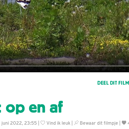
DEEL DIT FIL
: op en af
7 juni 2022, 23:55 |
Vind ik leuk
|
Bewaar dit filmpje
|