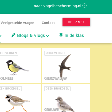
naar vogelbescherming.nl
HELP MEE
Veelgestelde vragen
Contact
Blogs & vlogs
In de klas
ITGEVLOGEN
UITGEVLOGEN
OLMEES
GIERZWALUW
EEN BROEDSEL
GEEN BROEDSEL
GRAUWE