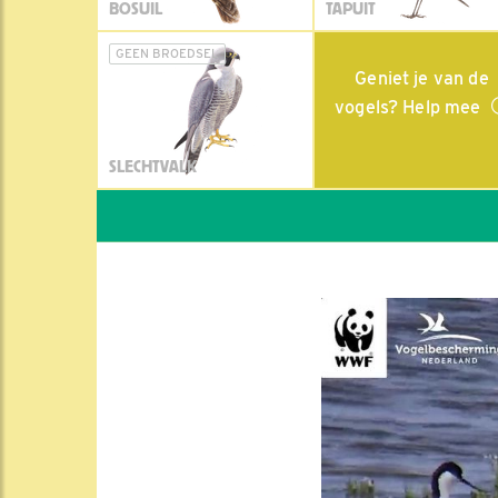
BOSUIL
TAPUIT
GEEN BROEDSEL
Geniet je van de
vogels? Help mee
SLECHTVALK