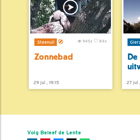
945x
84x
Steenuil
Gier
Zonnebad
De 
uit
29 jul , 19:15
27 jul
Volg Beleef de Lente