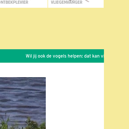
NTBEKPLEVIER
VLIEGENVANGER
Wil jij ook de vogels helpen: dat kan via de link!
*
S