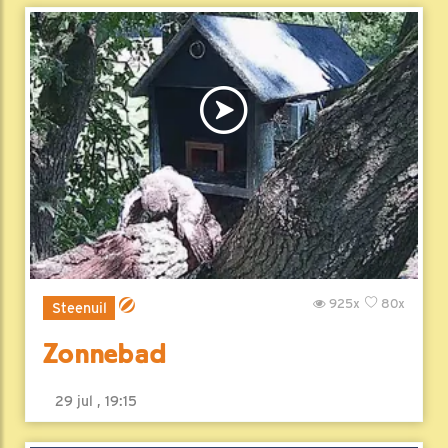
925x
80x
Steenuil
Zonnebad
29 jul , 19:15