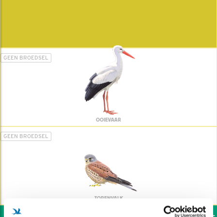
GEEN BROEDSEL
OOIEVAAR
GEEN BROEDSEL
TORENVALK
Wil jij ook de vogels h