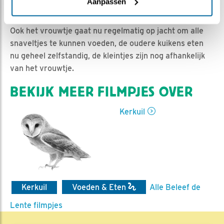
Ed Hoogkamer | Geplaatst op 22 mei 2019, 9:35 |
Aanpassen
Vind ik leuk
|
Bewaar dit filmpje
|
1033x
Ook het vrouwtje gaat nu regelmatig op jacht om alle
snaveltjes te kunnen voeden, de oudere kuikens eten
nu geheel zelfstandig, de kleintjes zijn nog afhankelijk
van het vrouwtje.
BEKIJK MEER FILMPJES OVER
Kerkuil
Kerkuil
Voeden & Eten
Alle Beleef de
Lente filmpjes