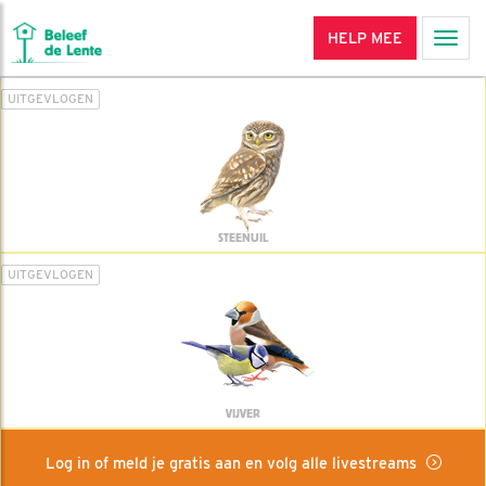
HELP MEE
Men
UITGEVLOGEN
STEENUIL
UITGEVLOGEN
VIJVER
Log in of meld je gratis aan en volg alle livestreams