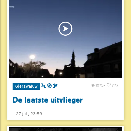
1075x
77x
Gierzwaluw
De laatste uitvlieger
27 jul , 23:59