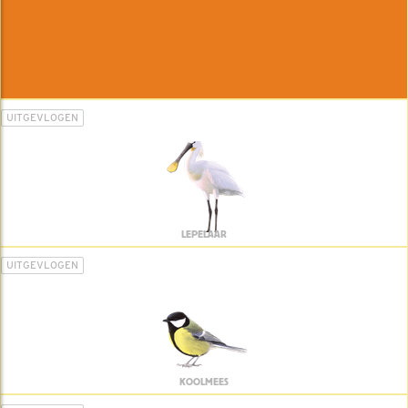
UITGEVLOGEN
LEPELAAR
UITGEVLOGEN
KOOLMEES