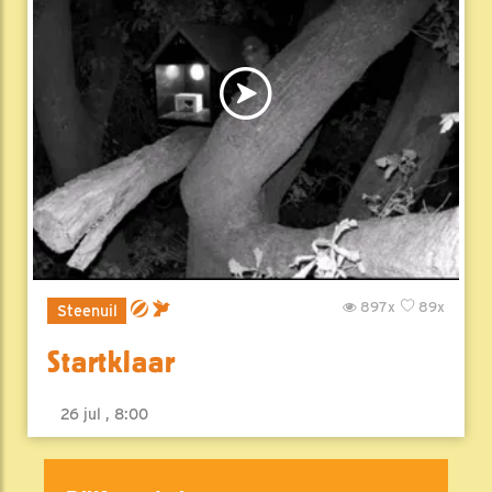
897x
89x
Steenuil
Startklaar
26 jul , 8:00