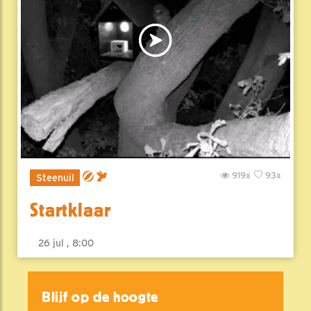
919x
93x
Steenuil
Startklaar
26 jul , 8:00
Blijf op de hoogte