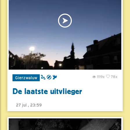
1119x
78x
Gierzwaluw
De laatste uitvlieger
27 jul , 23:59