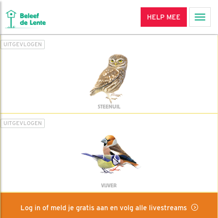
HELP MEE
Men
UITGEVLOGEN
STEENUIL
UITGEVLOGEN
VIJVER
Log in of meld je gratis aan en volg alle livestreams