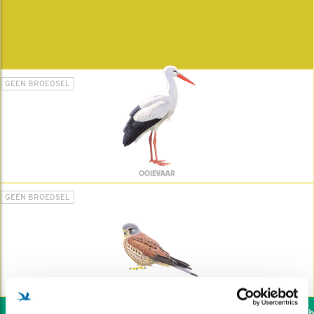
GEEN BROEDSEL
OOIEVAAR
GEEN BROEDSEL
TORENVALK
Wil jij ook de vogels he