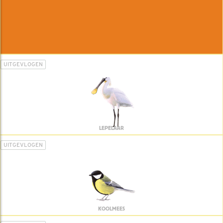
UITGEVLOGEN
LEPELAAR
UITGEVLOGEN
KOOLMEES