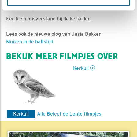
Ed Hoogkamer | Geplaatst op 7 maart 2025, 10:07 |
Vind ik leuk
|
Bewaar dit filmpje
|
268x
Een klein misverstand bij de kerkuilen.
Lees ook de nieuwe blog van Jasja Dekker
Muizen in de baltstijd
BEKIJK MEER FILMPJES OVER
Kerkuil
Kerkuil
Alle Beleef de Lente filmpjes