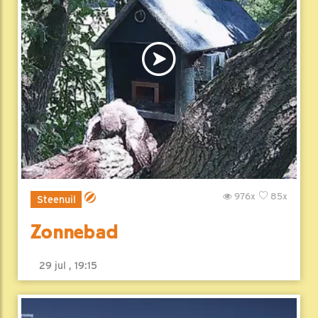
976x
85x
Steenuil
Zonnebad
29 jul , 19:15