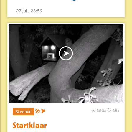
27 jul , 23:59
880x
89x
Steenuil
Startklaar