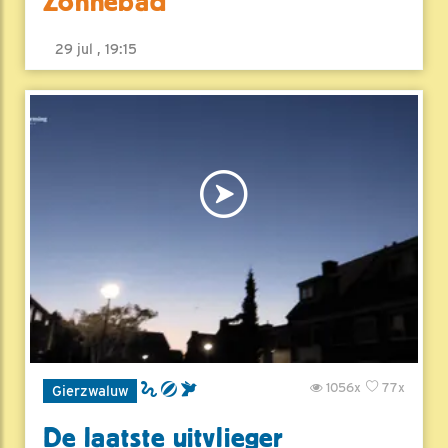
Zonnebad
29 jul , 19:15
1056x
77x
Gierzwaluw
De laatste uitvlieger