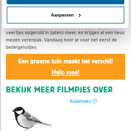
Nella | Geplaatst op 3 mei 2019, 20:10 |
Vind ik leuk
|
Bewaar dit filmpje
|
1095x
Aanpassen
Het gaat nu wel erg hard met de jonge koolmeesjes. Bij
sommigen zie je al zo goed als geen pennen (waar de
veertjes opgerold in zaten) meer, en krijgen al een heus
mezen verenpak. Vandaag hoor je voor het eerst de
bedelgeluidjes
Een groene tuin maakt het verschil!
Help mee!
BEKIJK MEER FILMPJES OVER
Koolmees