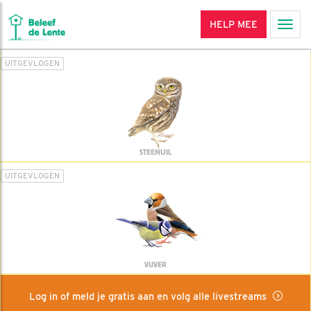
HELP MEE
Men
UITGEVLOGEN
STEENUIL
UITGEVLOGEN
VIJVER
Log in of meld je gratis aan en volg alle livestreams