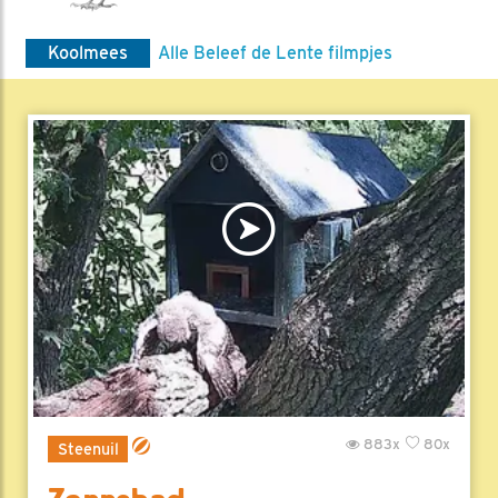
Koolmees
Alle Beleef de Lente filmpjes
883x
80x
Steenuil