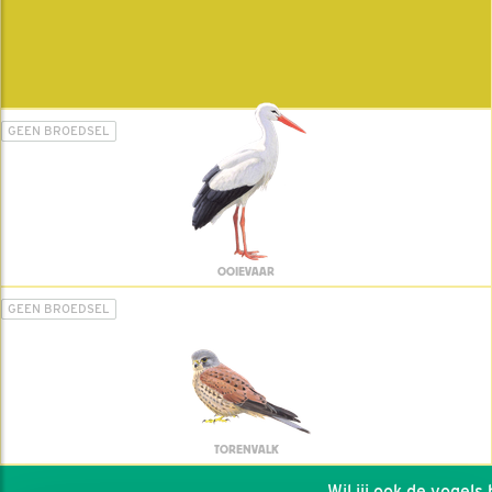
GEEN BROEDSEL
OOIEVAAR
GEEN BROEDSEL
TORENVALK
Wil jij ook de vogels he