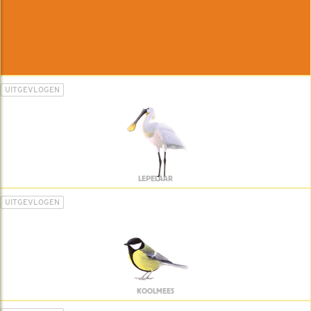
UITGEVLOGEN
LEPELAAR
UITGEVLOGEN
KOOLMEES