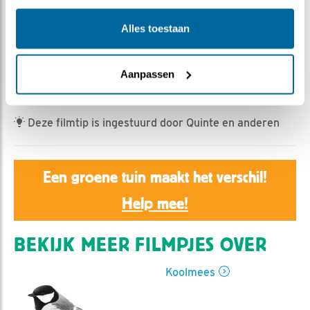
Rebeka Kulcsar | Geplaatst op 21 mei 2026, 17:20 |
Vind ik leuk
|
Bewaar dit filmpje
|
154x
Alles toestaan
De koolmeesjes zijn klaar om de wijde wereld in te
gaan. Moeten wij morgen afscheid nemen van hen?
Aanpassen
Daar lijkt het wel op!
Deze filmtip is ingestuurd door Quinte en anderen
Een groene tuin maakt het verschil!
Help mee!
BEKIJK MEER FILMPJES OVER
Koolmees