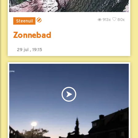
913x
80x
Steenuil
Zonnebad
29 jul , 19:15