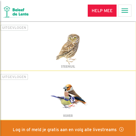
HELP MEE
Men
UITGEVLOGEN
STEENUIL
UITGEVLOGEN
VIJVER
Log in of meld je gratis aan en volg alle livestreams