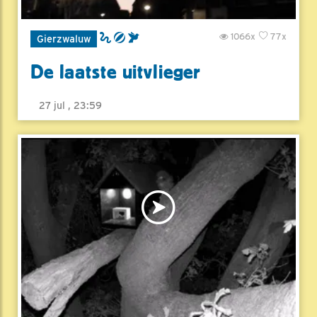
1066x
77x
Gierzwaluw
De laatste uitvlieger
27 jul , 23:59