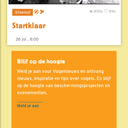
895x
89x
Steenuil
Startklaar
26 jul , 8:00
Blijf op de hoogte
Meld je aan voor Vogelnieuws en ontvang
nieuws, inspiratie en tips over vogels. En blijf
op de hoogte van beschermingsprojecten en
evenementen.
Meld je aan