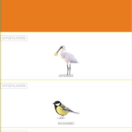
UITGEVLOGEN
LEPELAAR
UITGEVLOGEN
KOOLMEES