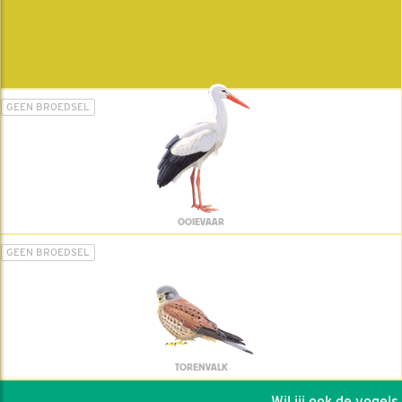
GEEN BROEDSEL
OOIEVAAR
GEEN BROEDSEL
TORENVALK
Wil jij ook de vogels h