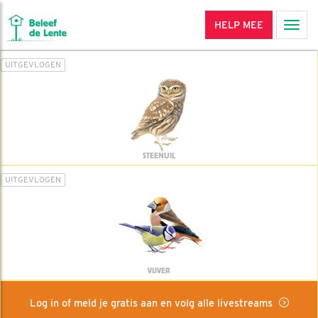
HELP MEE
Men
UITGEVLOGEN
STEENUIL
UITGEVLOGEN
VIJVER
Log in of meld je gratis aan en volg alle livestreams