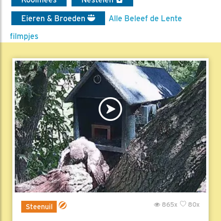
Eieren & Broeden
Alle Beleef de Lente
filmpjes
865x
80x
Steenuil