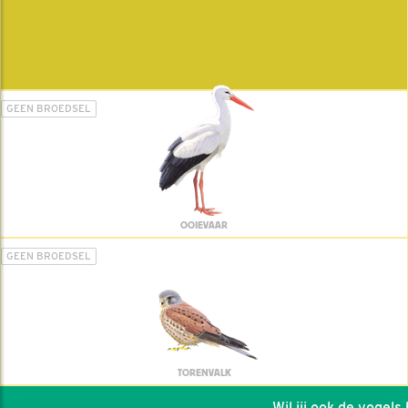
GEEN BROEDSEL
OOIEVAAR
GEEN BROEDSEL
TORENVALK
Wil jij ook de vogels he