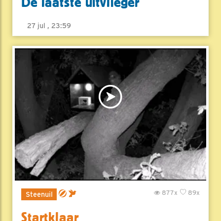
De laatste uitvlieger
27 jul , 23:59
877x
89x
Steenuil
Startklaar