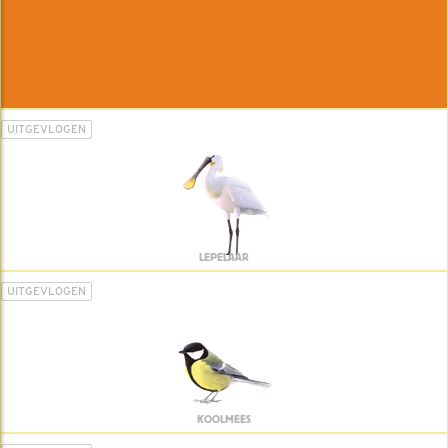
UITGEVLOGEN
LEPELAAR
UITGEVLOGEN
KOOLMEES