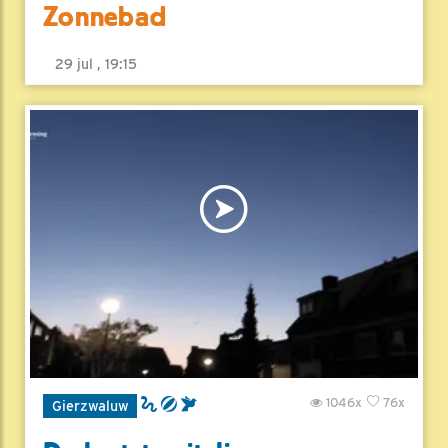
Zonnebad
29 jul , 19:15
1046x
76x
Gierzwaluw