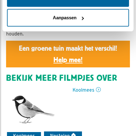
Rebeka Kulcsar | Geplaatst op 3 mei 2024, 17:46 |
Vind ik leuk
|
Bewaar dit filmpje
|
375x
Aanpassen
Vrouw koolmees verlaat het nest voor maar korte
periodes om zo de eieren altijd op temperatuur te
houden.
Een groene tuin maakt het verschil!
Help mee!
BEKIJK MEER FILMPJES OVER
Koolmees
Koolmees
Nestelen