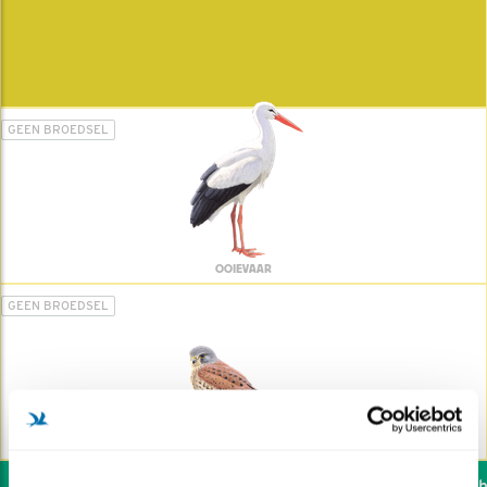
GEEN BROEDSEL
OOIEVAAR
GEEN BROEDSEL
TORENVALK
Wil jij ook de vogels he