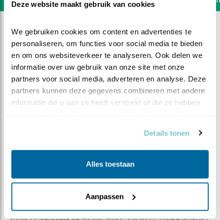
Deze website maakt gebruik van cookies
We gebruiken cookies om content en advertenties te 
personaliseren, om functies voor social media te bieden 
en om ons websiteverkeer te analyseren. Ook delen we 
informatie over uw gebruik van onze site met onze 
partners voor social media, adverteren en analyse. Deze 
partners kunnen deze gegevens combineren met andere 
informatie die u aan ze heeft verstrekt of die ze hebben 
verzameld op basis van uw gebruik van hun services.
Details tonen
Alles toestaan
DEEL DIT FILMPJE
Klaar voor de jacht
Aanpassen