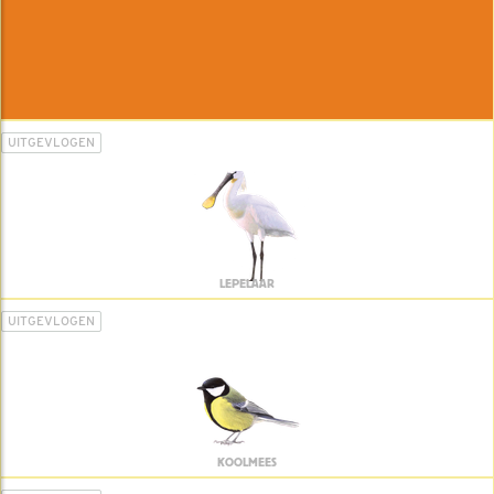
UITGEVLOGEN
LEPELAAR
UITGEVLOGEN
KOOLMEES