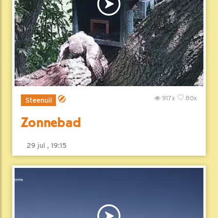
917x
80x
Steenuil
Zonnebad
29 jul , 19:15