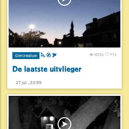
1072x
77x
Gierzwaluw
De laatste uitvlieger
27 jul , 23:59