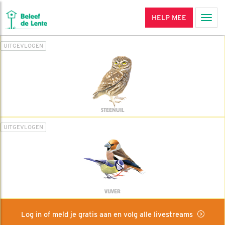
HELP MEE
Men
UITGEVLOGEN
STEENUIL
UITGEVLOGEN
VIJVER
Log in of meld je gratis aan en volg alle livestreams