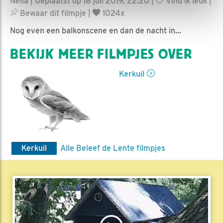
Nella | Geplaatst op 18 juli 2019, 22:20 |
Vind ik leuk
|
Bewaar dit filmpje
|
1024x
Nog even een balkonscene en dan de nacht in...
BEKIJK MEER FILMPJES OVER
Kerkuil
Kerkuil
Alle Beleef de Lente filmpjes