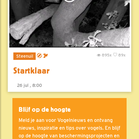
895x
89x
Steenuil
Startklaar
26 jul , 8:00
Blijf op de hoogte
Meld je aan voor Vogelnieuws en ontvang
nieuws, inspiratie en tips over vogels. En blijf
op de hoogte van beschermingsprojecten en