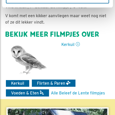
Marijke Heijne | Geplaatst op 3 maart 2024, 12:19 |
Vind ik leuk
|
Bewaar dit filmpje
|
401x
V komt met een kikker aanvliegen maar weet nog niet
of ze dit lekker vindt.
BEKIJK MEER FILMPJES OVER
Kerkuil
Kerkuil
Flirten & Paren
Voeden & Eten
Alle Beleef de Lente filmpjes