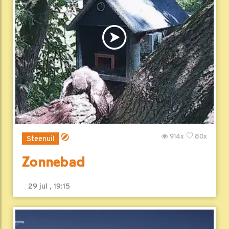
914x
80x
Steenuil
Zonnebad
29 jul , 19:15