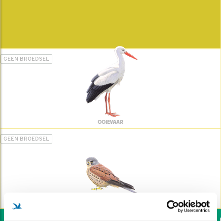
GEEN BROEDSEL
OOIEVAAR
GEEN BROEDSEL
TORENVALK
Wil jij ook de vogels he