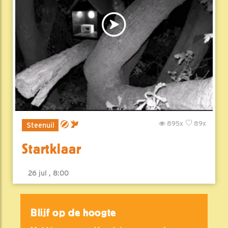
895x
89x
Steenuil
Startklaar
26 jul , 8:00
Blijf op de hoogte