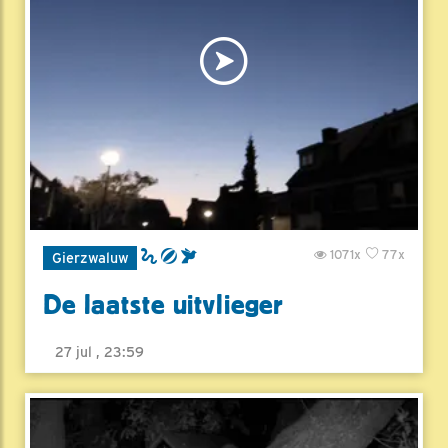
1071x
77x
Gierzwaluw
De laatste uitvlieger
27 jul , 23:59