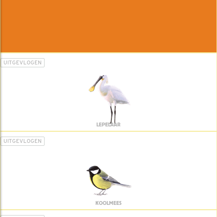
UITGEVLOGEN
LEPELAAR
UITGEVLOGEN
KOOLMEES