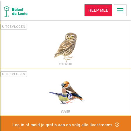
HELP MEE
Men
UITGEVLOGEN
STEENUIL
UITGEVLOGEN
VIJVER
Log in of meld je gratis aan en volg alle livestreams