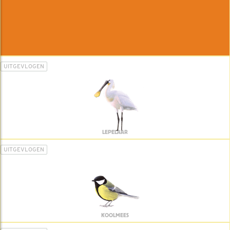
UITGEVLOGEN
LEPELAAR
UITGEVLOGEN
KOOLMEES