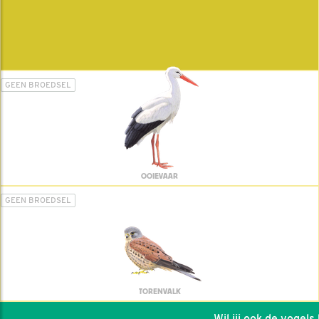
GEEN BROEDSEL
OOIEVAAR
GEEN BROEDSEL
TORENVALK
Wil jij ook de vogels he