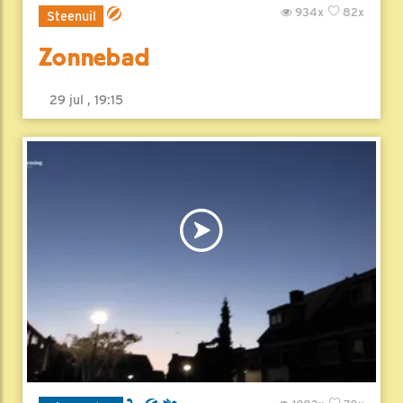
934x
82x
Steenuil
Zonnebad
29 jul , 19:15