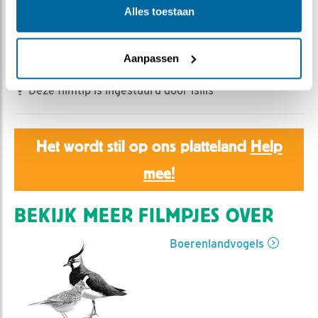
Romke Visser | Geplaatst op 17 april 2025, 6:40 |
Alles toestaan
Vind ik leuk
|
Bewaar dit filmpje
|
251x
Andermaal een niet gewenste bezoeker!
Aanpassen
Deze filmtip is ingestuurd door isiiis
Het wordt stil op ons platteland
Help
mee!
BEKIJK MEER FILMPJES OVER
Boerenlandvogels