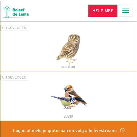
HELP MEE
Men
UITGEVLOGEN
STEENUIL
UITGEVLOGEN
VIJVER
Log in of meld je gratis aan en volg alle livestreams