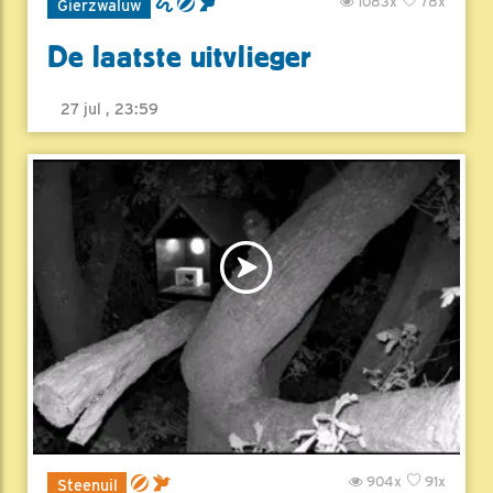
1083x
78x
Gierzwaluw
De laatste uitvlieger
27 jul , 23:59
904x
91x
Steenuil