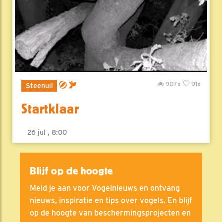
907x
91x
Steenuil
Startklaar
26 jul , 8:00
Blijf op de hoogte
Meld je aan voor Vogelnieuws en ontvang
nieuws, inspiratie en tips over vogels. En blijf
op de hoogte van beschermingsprojecten en