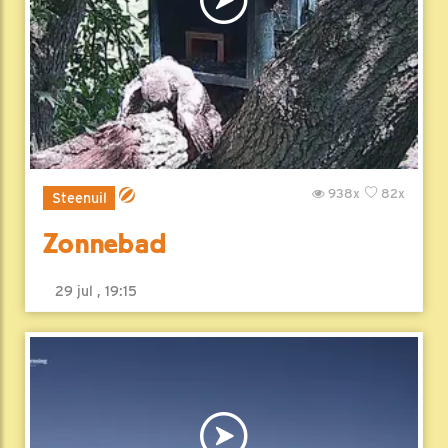
938x
82x
Steenuil
Zonnebad
29 jul , 19:15