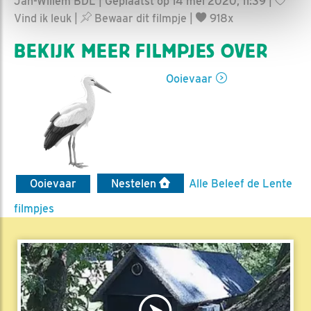
Jan-Willem BDL | Geplaatst op 14 mei 2020, 11:39 |
Vind ik leuk
|
Bewaar dit filmpje
|
918x
BEKIJK MEER FILMPJES OVER
Ooievaar
Ooievaar
Nestelen
Alle Beleef de Lente
filmpjes