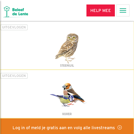
HELP MEE
Men
UITGEVLOGEN
STEENUIL
UITGEVLOGEN
VIJVER
Log in of meld je gratis aan en volg alle livestreams