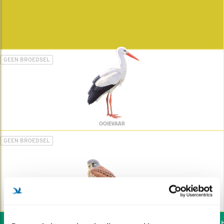
GEEN BROEDSEL
OOIEVAAR
GEEN BROEDSEL
TORENVALK
Wil jij ook de vogels he