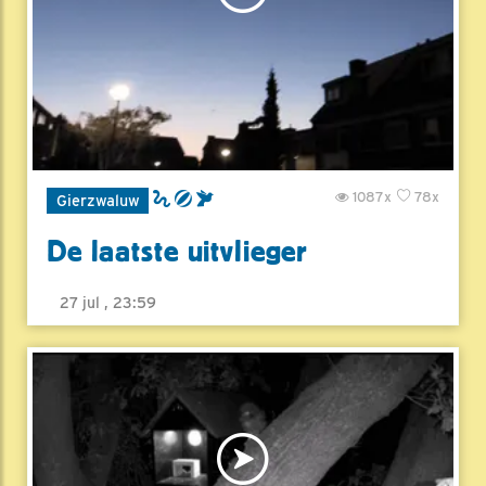
1087x
78x
Gierzwaluw
De laatste uitvlieger
27 jul , 23:59