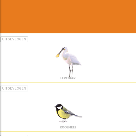
UITGEVLOGEN
LEPELAAR
UITGEVLOGEN
KOOLMEES