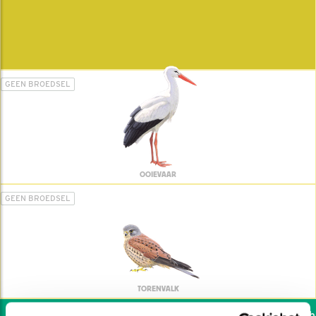
GEEN BROEDSEL
OOIEVAAR
GEEN BROEDSEL
TORENVALK
Wil jij ook de vogels hel