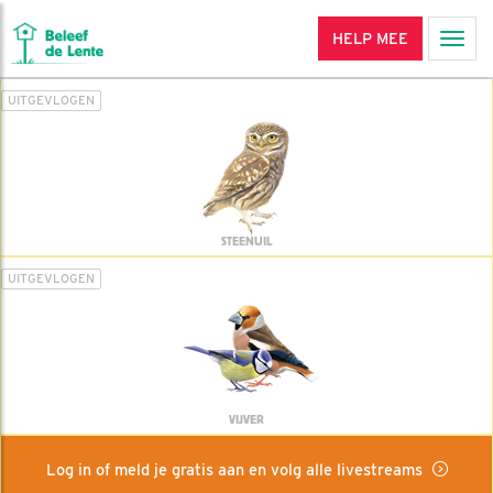
HELP MEE
Men
UITGEVLOGEN
STEENUIL
UITGEVLOGEN
VIJVER
Log in of meld je gratis aan en volg alle livestreams