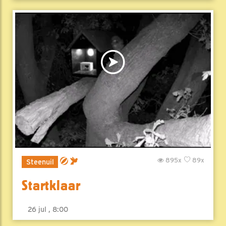
895x
89x
Steenuil
Startklaar
26 jul , 8:00