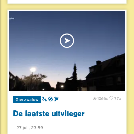
1066x
77x
Gierzwaluw
De laatste uitvlieger
27 jul , 23:59