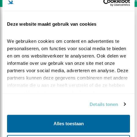
Deze website maakt gebruik van cookies
We gebruiken cookies om content en advertenties te 
personaliseren, om functies voor social media te bieden 
en om ons websiteverkeer te analyseren. Ook delen we 
informatie over uw gebruik van onze site met onze 
partners voor social media, adverteren en analyse. Deze 
partners kunnen deze gegevens combineren met andere 
informatie die u aan ze heeft verstrekt of die ze hebben 
verzameld op basis van uw gebruik van hun services.
DEEL DIT FILMPJE
Details tonen
Kauwen willen nest al
Alles toestaan
inpikken