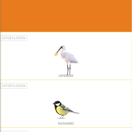
UITGEVLOGEN
LEPELAAR
UITGEVLOGEN
KOOLMEES