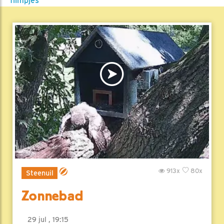
filmpjes
913x
80x
Steenuil
Zonnebad
29 jul , 19:15