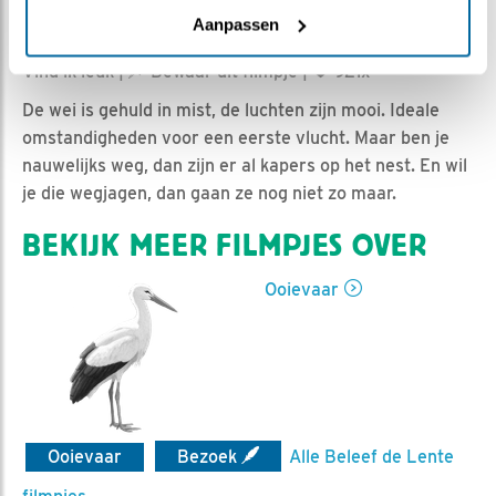
Aanpassen
Jan-Willem BDL | Geplaatst op 7 juli 2020, 11:47 |
Vind ik leuk
|
Bewaar dit filmpje
|
921x
De wei is gehuld in mist, de luchten zijn mooi. Ideale
omstandigheden voor een eerste vlucht. Maar ben je
nauwelijks weg, dan zijn er al kapers op het nest. En wil
je die wegjagen, dan gaan ze nog niet zo maar.
BEKIJK MEER FILMPJES OVER
Ooievaar
Ooievaar
Bezoek
Alle Beleef de Lente