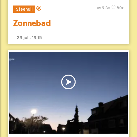
913x
80x
Steenuil
Zonnebad
29 jul , 19:15