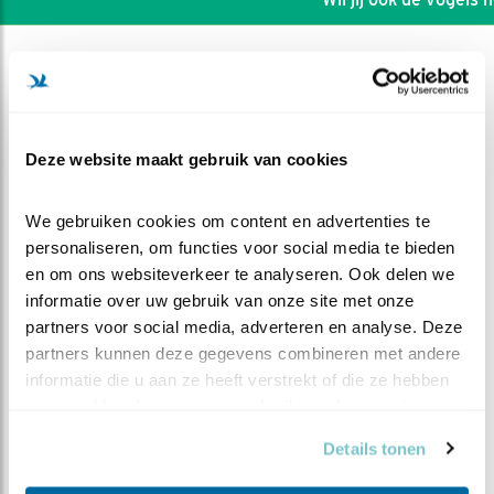
Deze website maakt gebruik van cookies
We gebruiken cookies om content en advertenties te 
personaliseren, om functies voor social media te bieden 
en om ons websiteverkeer te analyseren. Ook delen we 
informatie over uw gebruik van onze site met onze 
partners voor social media, adverteren en analyse. Deze 
partners kunnen deze gegevens combineren met andere 
DEEL DIT FILMPJE
informatie die u aan ze heeft verstrekt of die ze hebben 
verzameld op basis van uw gebruik van hun services.
Kapotte eieren?
Details tonen