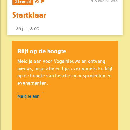
895x
89x
Steenuil
Startklaar
26 jul , 8:00
Blijf op de hoogte
Meld je aan voor Vogelnieuws en ontvang
nieuws, inspiratie en tips over vogels. En blijf
op de hoogte van beschermingsprojecten en
evenementen.
Meld je aan