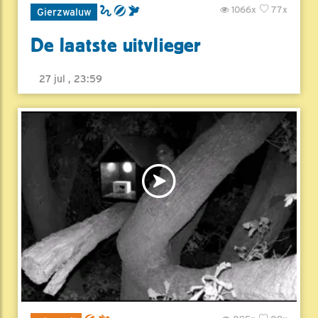
1066x
77x
Gierzwaluw
De laatste uitvlieger
27 jul , 23:59