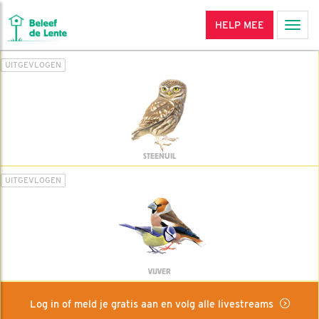
HELP MEE
Men
UITGEVLOGEN
STEENUIL
UITGEVLOGEN
VIJVER
Log in of meld je gratis aan en volg alle livestreams