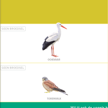
GEEN BROEDSEL
OOIEVAAR
GEEN BROEDSEL
TORENVALK
Wil jij ook de vogels hel