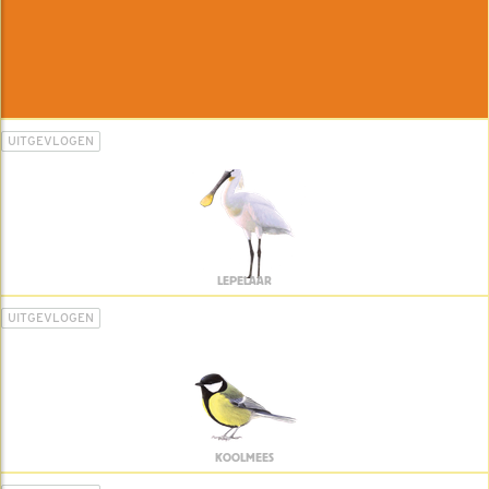
UITGEVLOGEN
LEPELAAR
UITGEVLOGEN
KOOLMEES