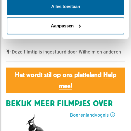
Bonnie | Geplaatst op 20 mei 2024, 23:30 |
Vind ik
Alles toestaan
leuk
|
Bewaar dit filmpje
|
354x
Het ziet er niet goed uit voor onze scholeksters. Er zijn
twee kauwen langsgekomen die niet bepaald
Aanpassen
zachtaardig met de eieren omgingen...
Deze filmtip is ingestuurd door Wilhelm en anderen
Het wordt stil op ons platteland
Help
mee!
BEKIJK MEER FILMPJES OVER
Boerenlandvogels