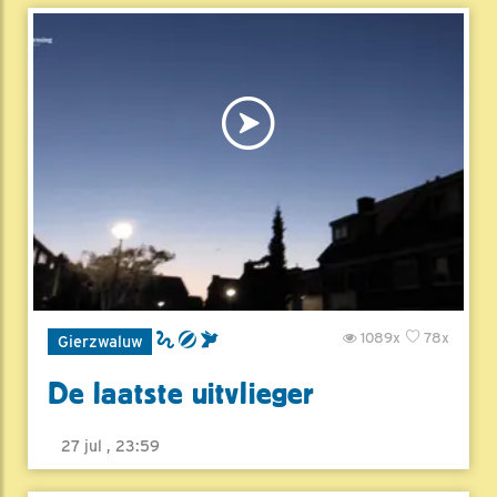
1089x
78x
Gierzwaluw
De laatste uitvlieger
27 jul , 23:59