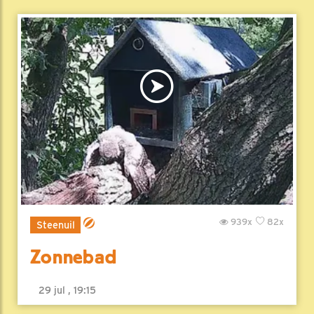
939x
82x
Steenuil
Zonnebad
29 jul , 19:15