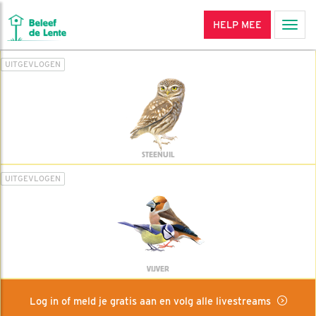
HELP MEE
Men
UITGEVLOGEN
STEENUIL
UITGEVLOGEN
VIJVER
Log in of meld je gratis aan en volg alle livestreams