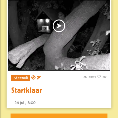
908x
91x
Steenuil
Startklaar
26 jul , 8:00