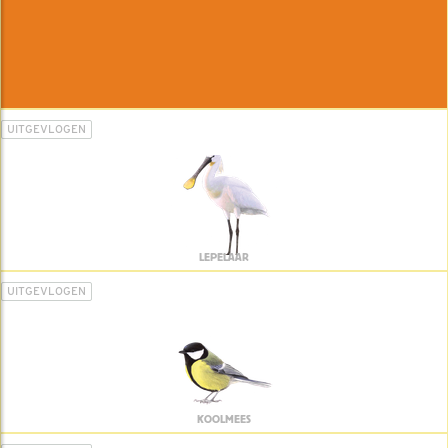
UITGEVLOGEN
LEPELAAR
UITGEVLOGEN
KOOLMEES