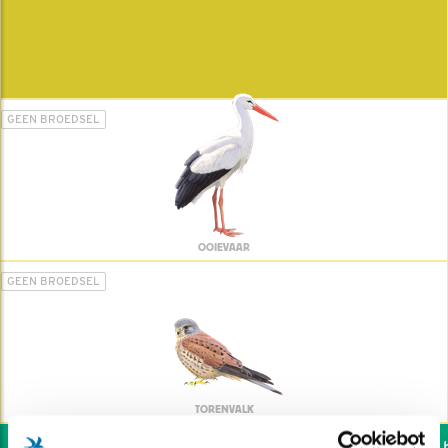
GEEN BROEDSEL
OOIEVAAR
GEEN BROEDSEL
TORENVALK
Wil jij ook de vogels he