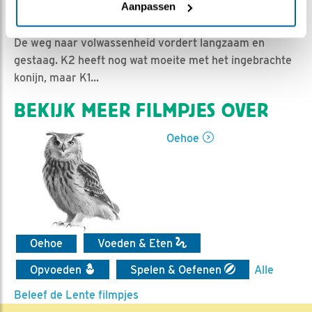
Romke Visser | Geplaatst op 20 mei 2021, 6:20 |
Aanpassen
Vind ik leuk
|
Bewaar dit filmpje
|
656x
De weg naar volwassenheid vordert langzaam en
gestaag. K2 heeft nog wat moeite met het ingebrachte
konijn, maar K1...
BEKIJK MEER FILMPJES OVER
Oehoe
Oehoe
Voeden & Eten
Opvoeden
Spelen & Oefenen
Alle
Beleef de Lente filmpjes