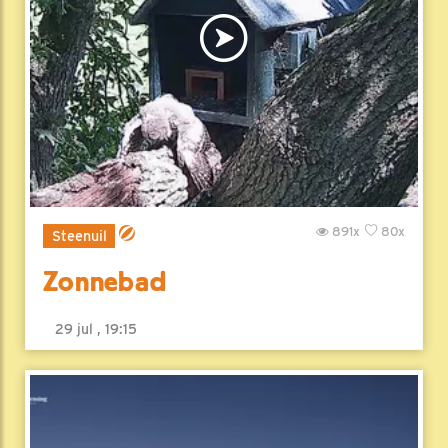
891x
80x
Steenuil
Zonnebad
29 jul , 19:15