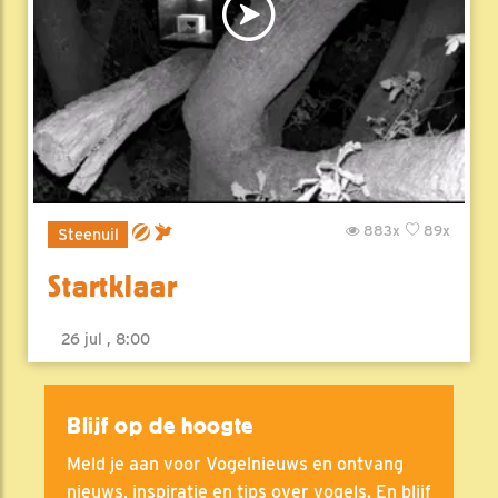
883x
89x
Steenuil
Startklaar
26 jul , 8:00
Blijf op de hoogte
Meld je aan voor Vogelnieuws en ontvang
nieuws, inspiratie en tips over vogels. En blijf