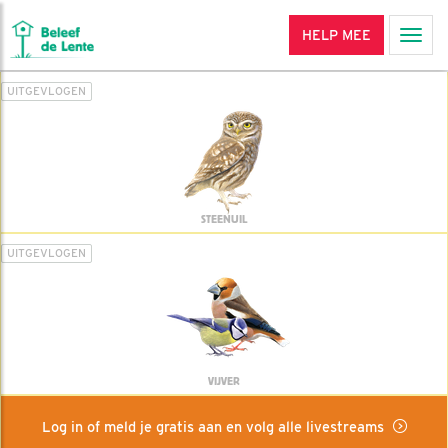
HELP MEE
Men
UITGEVLOGEN
STEENUIL
UITGEVLOGEN
VIJVER
Log in of meld je gratis aan en volg alle livestreams