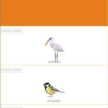
UITGEVLOGEN
LEPELAAR
UITGEVLOGEN
KOOLMEES