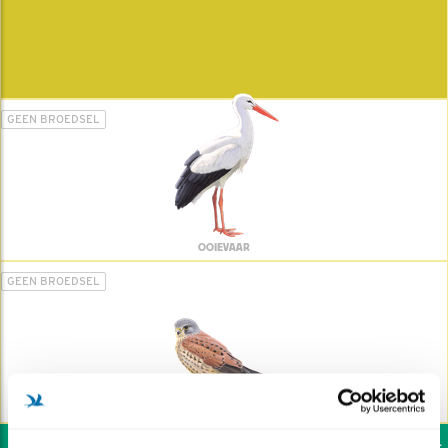
GEEN BROEDSEL
OOIEVAAR
GEEN BROEDSEL
TORENVALK
Wil jij ook de vogels h