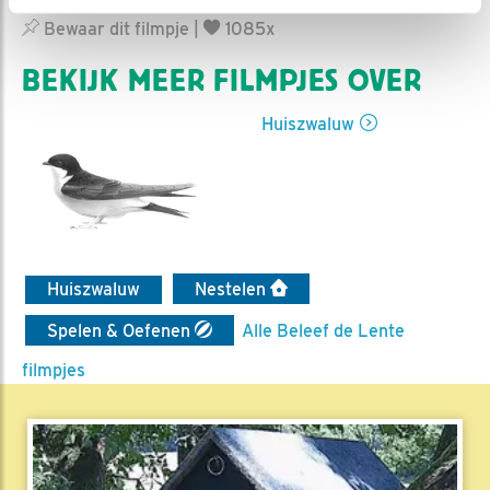
Niels | Geplaatst op 24 juni 2019, 8:54 |
Vind ik leuk
|
Bewaar dit filmpje
|
1085x
BEKIJK MEER FILMPJES OVER
Huiszwaluw
Huiszwaluw
Nestelen
Spelen & Oefenen
Alle Beleef de Lente
filmpjes