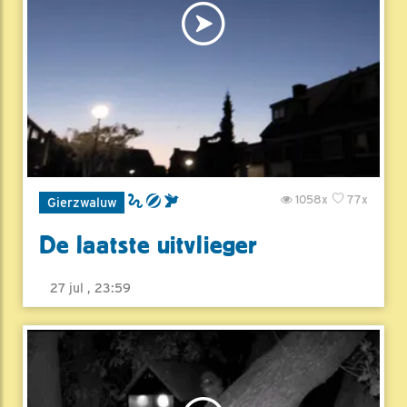
1058x
77x
Gierzwaluw
De laatste uitvlieger
27 jul , 23:59