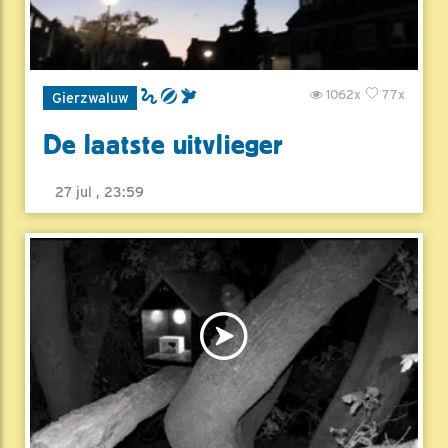
1062x
77x
Gierzwaluw
De laatste uitvlieger
27 jul , 23:59