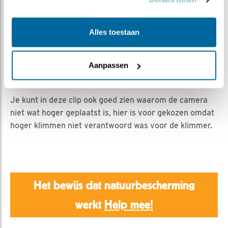
Natuurman Jonathan | Geplaatst op 20 maart 2021,
12:30 |
Vind ik leuk
|
Bewaar dit filmpje
|
805x
Opnames zijn gemaakt door Andries Dijkstra.
Alles toestaan
Omdat het op het nest vrij rustig is de laatste dagen, is
Aanpassen
hier een kijkje achter de schermen, van het plaatsten
van de camera.
Je kunt in deze clip ook goed zien waarom de camera
niet wat hoger geplaatst is, hier is voor gekozen omdat
hoger klimmen niet verantwoord was voor de klimmer.
Het bewijs dat natuurbescherming
werkt
Help mee!