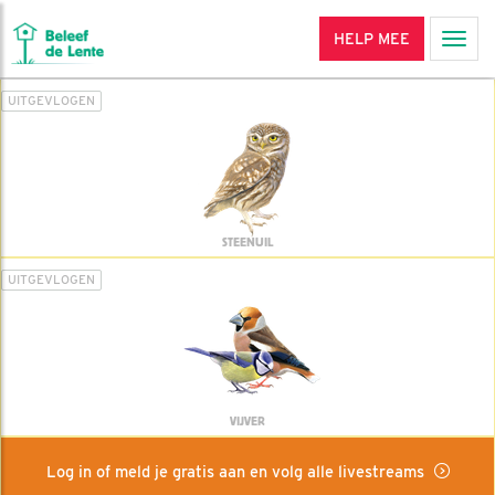
HELP MEE
Men
UITGEVLOGEN
STEENUIL
UITGEVLOGEN
VIJVER
Log in of meld je gratis aan en volg alle livestreams