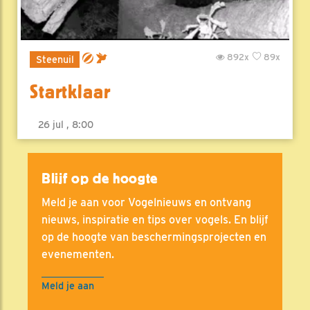
892x
89x
Steenuil
Startklaar
26 jul , 8:00
Blijf op de hoogte
Meld je aan voor Vogelnieuws en ontvang
nieuws, inspiratie en tips over vogels. En blijf
op de hoogte van beschermingsprojecten en
evenementen.
Meld je aan