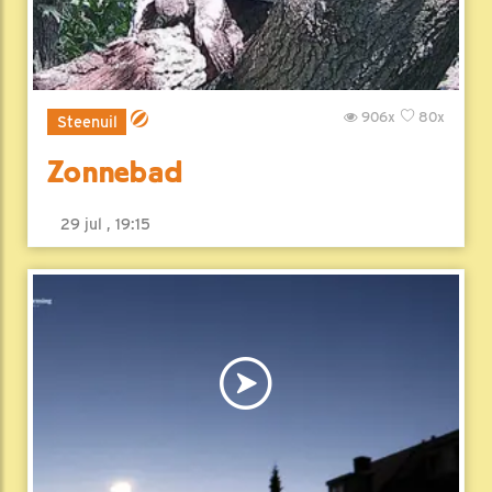
906x
80x
Steenuil
Zonnebad
29 jul , 19:15