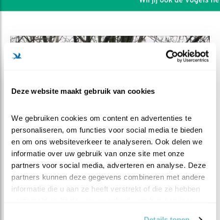
Deze website maakt gebruik van cookies
We gebruiken cookies om content en advertenties te 
personaliseren, om functies voor social media te bieden 
en om ons websiteverkeer te analyseren. Ook delen we 
informatie over uw gebruik van onze site met onze 
partners voor social media, adverteren en analyse. Deze 
DEEL DIT FILMPJE
partners kunnen deze gegevens combineren met andere 
informatie die u aan ze heeft verstrekt of die ze hebben 
Je kunt de boom in
verzameld op basis van uw gebruik van hun services.
Details tonen