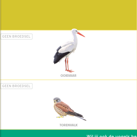
GEEN BROEDSEL
OOIEVAAR
GEEN BROEDSEL
TORENVALK
Wil jij ook de vogels help