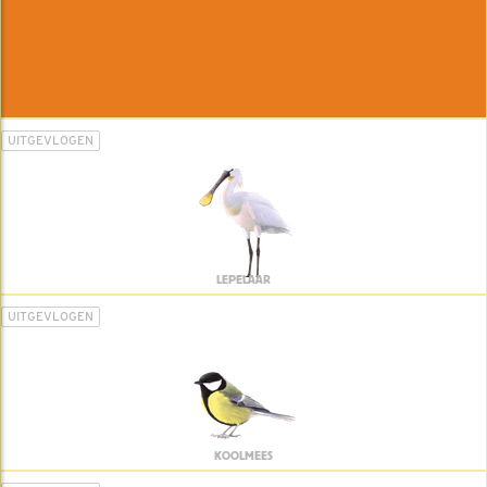
UITGEVLOGEN
LEPELAAR
UITGEVLOGEN
KOOLMEES