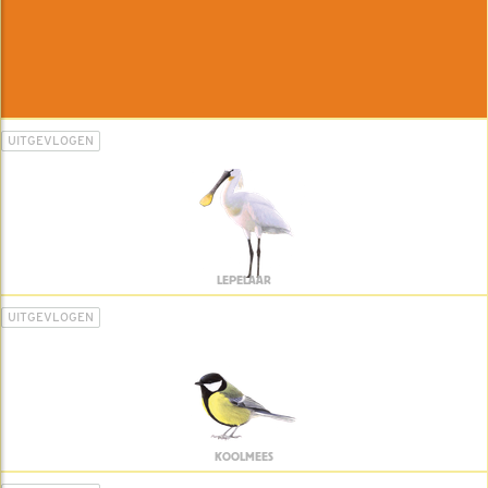
UITGEVLOGEN
LEPELAAR
UITGEVLOGEN
KOOLMEES