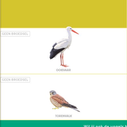
GEEN BROEDSEL
OOIEVAAR
GEEN BROEDSEL
TORENVALK
Wil jij ook de vogels he