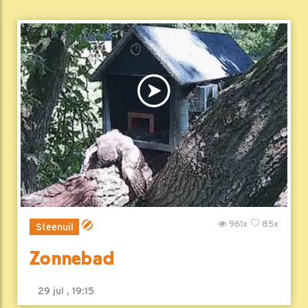
961x
85x
Steenuil
Zonnebad
29 jul , 19:15