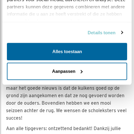
partners kunnen deze gegevens combineren met andere 
| Geplaatst op 27 mei 2021, 13:10 |
Vind ik leuk
|
informatie die u aan ze heeft verstrekt of die ze hebben 
Bewaar dit filmpje
|
747x
verzameld op basis van uw gebruik van hun services.
Het is dan plotseling zo ver: het seizoen voor de
Details tonen
scholekster bij Beleef de Lente is tot een einde
gekomen.
Alles toestaan
Het was niet verwacht dat de kuikens met de ouders zo
snel het dak zouden verlaten. Wellicht dat dit komt door
een kraai die al een tijdje in het gebied is.
Aanpassen
Het is jammer dat het einde al zo snel is gekomen,
maar het goede nieuws is dat de kuikens goed op de
grond zijn aangekomen en dat ze nog gevoerd worden
door de ouders. Bovendien hebben we een mooi
seizoen achter de rug. We wensen de scholeksters veel
succes!
Aan alle tipgevers: ontzettend bedankt! Dankzij jullie