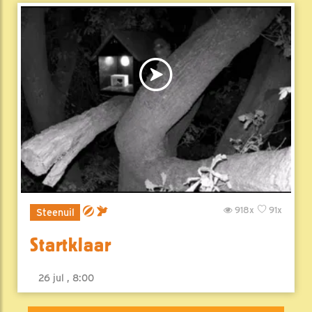
918x
91x
Steenuil
Startklaar
26 jul , 8:00