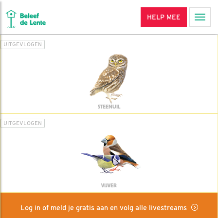
HELP MEE
Men
UITGEVLOGEN
STEENUIL
UITGEVLOGEN
VIJVER
Log in of meld je gratis aan en volg alle livestreams