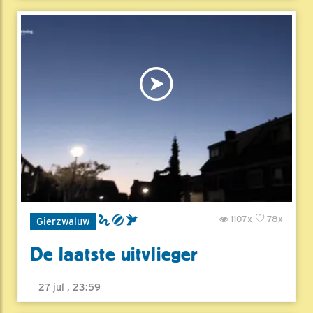
1107x
78x
Gierzwaluw
De laatste uitvlieger
27 jul , 23:59