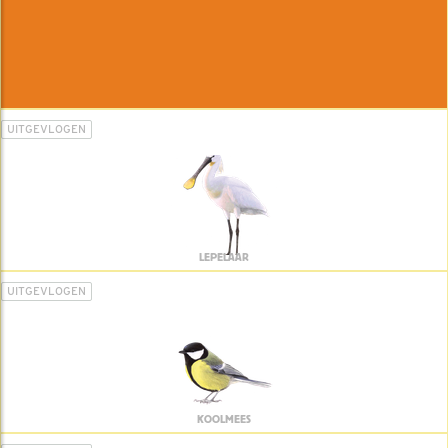
UITGEVLOGEN
LEPELAAR
UITGEVLOGEN
KOOLMEES