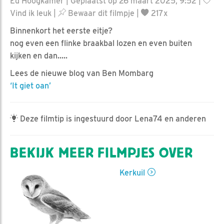
Ed Hoogkamer | Geplaatst op 26 maart 2025, 9:52 |
Vind ik leuk
|
Bewaar dit filmpje
|
217x
Binnenkort het eerste eitje?
nog even een flinke braakbal lozen en even buiten
kijken en dan.....
Lees de nieuwe blog van Ben Mombarg
‘It giet oan’
Deze filmtip is ingestuurd door Lena74 en anderen
BEKIJK MEER FILMPJES OVER
Kerkuil