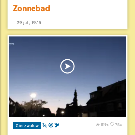
Zonnebad
29 jul , 19:15
1119x
78x
Gierzwaluw