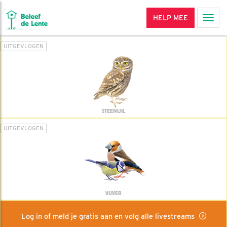
HELP MEE
Men
UITGEVLOGEN
STEENUIL
UITGEVLOGEN
VIJVER
Log in of meld je gratis aan en volg alle livestreams