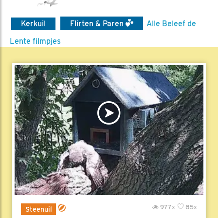
Kerkuil
Flirten & Paren
Alle Beleef de
Lente filmpjes
977x
85x
Steenuil