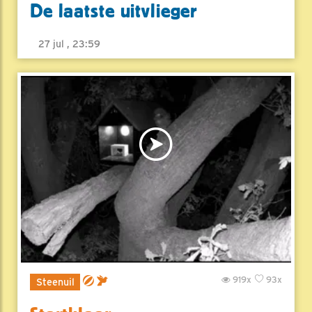
De laatste uitvlieger
27 jul , 23:59
919x
93x
Steenuil