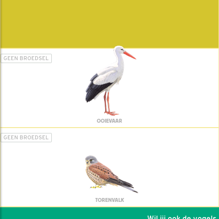
GEEN BROEDSEL
OOIEVAAR
GEEN BROEDSEL
TORENVALK
Wil jij ook de vogels he