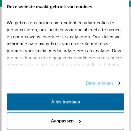
Deze website maakt gebruik van cookies
We gebruiken cookies om content en advertenties te 
personaliseren, om functies voor social media te bieden 
en om ons websiteverkeer te analyseren. Ook delen we 
informatie over uw gebruik van onze site met onze 
partners voor social media, adverteren en analyse. Deze 
partners kunnen deze gegevens combineren met andere 
informatie die u aan ze heeft verstrekt of die ze hebben 
verzameld op basis van uw gebruik van hun services.
Details tonen
DEEL DIT FILMPJE
Alles toestaan
Is toch een goede plek?
Aanpassen