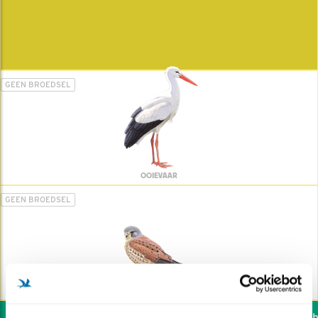
GEEN BROEDSEL
OOIEVAAR
GEEN BROEDSEL
TORENVALK
Wil jij ook de vogels he