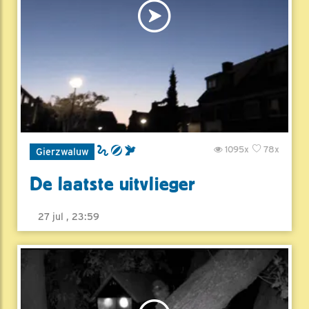
1095x
78x
Gierzwaluw
De laatste uitvlieger
27 jul , 23:59