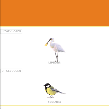
UITGEVLOGEN
LEPELAAR
UITGEVLOGEN
KOOLMEES