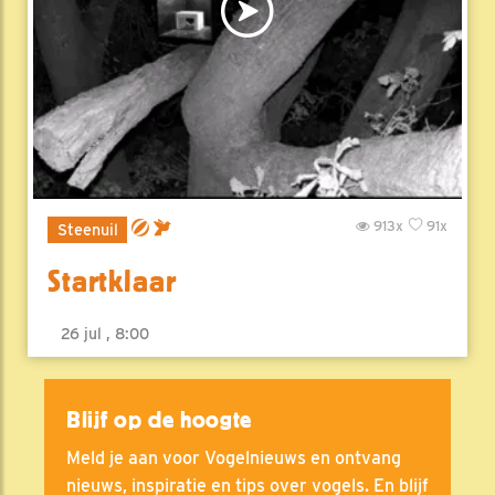
913x
91x
Steenuil
Startklaar
26 jul , 8:00
Blijf op de hoogte
Meld je aan voor Vogelnieuws en ontvang
nieuws, inspiratie en tips over vogels. En blijf