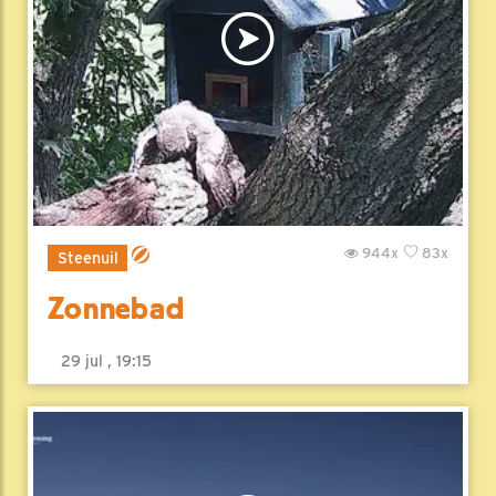
944x
83x
Steenuil
Zonnebad
29 jul , 19:15