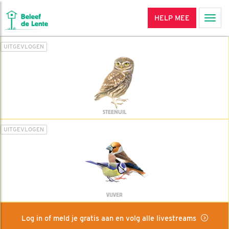
HELP MEE
Men
UITGEVLOGEN
STEENUIL
UITGEVLOGEN
VIJVER
Log in of meld je gratis aan en volg alle livestreams