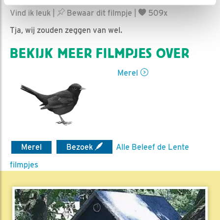
Romke Visser | Geplaatst op 30 maart 2022, 15:20 |
Vind ik leuk
|
Bewaar dit filmpje
|
509x
Tja, wij zouden zeggen van wel.
BEKIJK MEER FILMPJES OVER
Merel
Merel
Bezoek
Alle Beleef de Lente
filmpjes