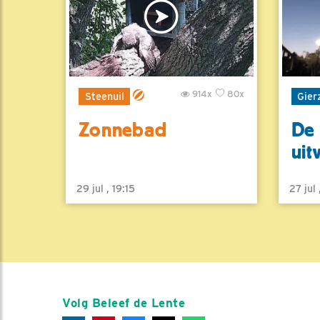
914x
80x
Steenuil
Gier
Zonnebad
De 
uit
29 jul , 19:15
27 jul
Volg Beleef de Lente