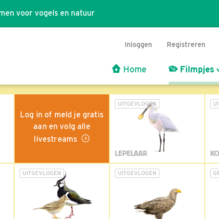
men voor vogels en natuur
Inloggen
Registreren
Home
Filmpjes
UITGEVLOGEN
U
Log in of meld je gratis
aan en volg alle
livestreams
LEPELAAR
KO
UITGEVLOGEN
UITGEVLOGEN
G