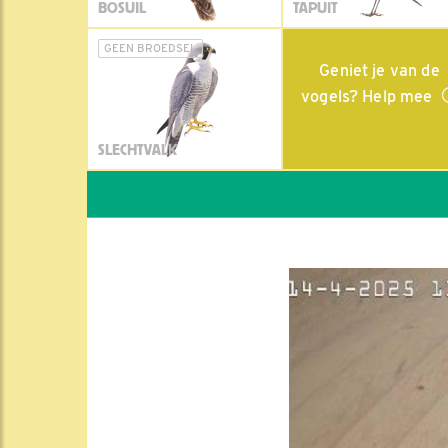
BOSUIL
TAPUIT
GEEN BROEDSEL
Geniet je van de
vogels? Help mee
SLECHTVALK