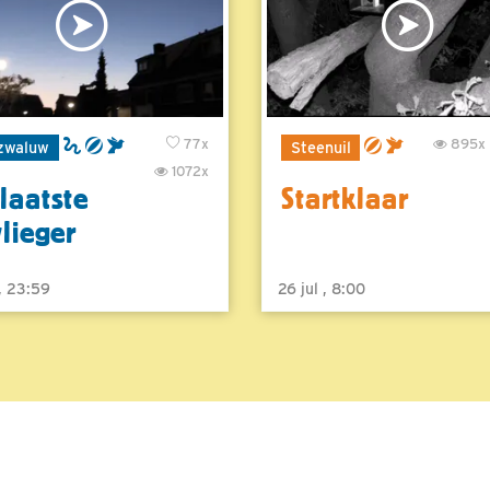
77x
895x
zwaluw
Steenuil
1072x
laatste
Startklaar
vlieger
 , 23:59
26 jul , 8:00