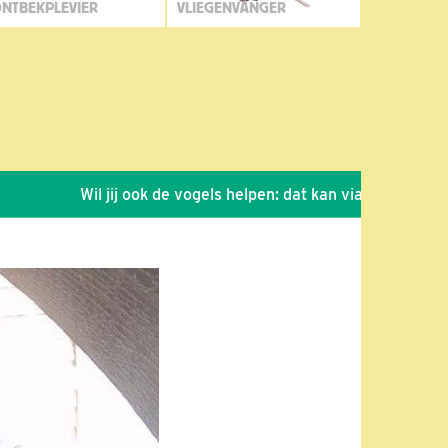
NTBEKPLEVIER
VLIEGENVANGER
Wil jij ook de vogels helpen: dat kan via de link!
*
Se