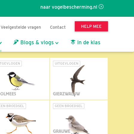
naar vogelbescherming.nl
HELP MEE
Veelgestelde vragen
Contact
Blogs & vlogs
In de klas
ITGEVLOGEN
UITGEVLOGEN
OLMEES
GIERZWALUW
EEN BROEDSEL
GEEN BROEDSEL
GRAUWE