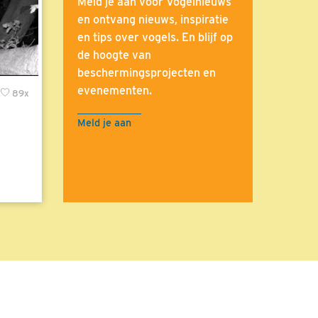
Meld je aan voor Vogelnieuws
en ontvang nieuws, inspiratie
en tips over vogels. En blijf op
de hoogte van
beschermingsprojecten en
evenementen.
89x
Meld je aan