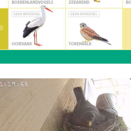
BOERENLANDVOGELS
ZEEAREND
BO
GEEN BROEDSEL
GEEN BROEDSEL
OOIEVAAR
TORENVALK