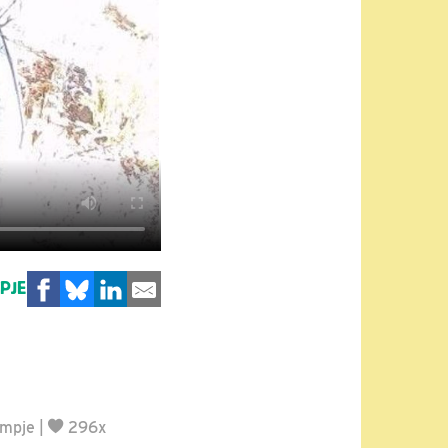
MPJE
lmpje
|
296x