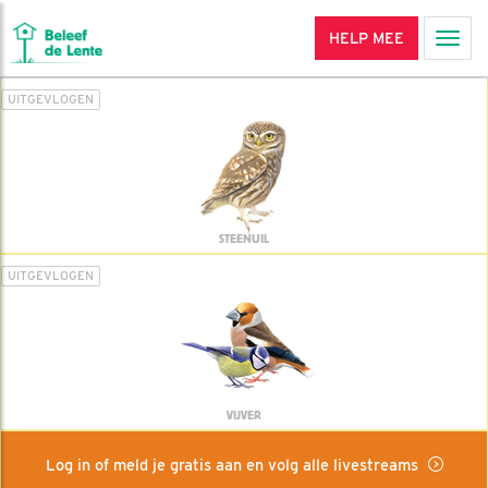
HELP MEE
Men
UITGEVLOGEN
STEENUIL
UITGEVLOGEN
VIJVER
Log in of meld je gratis aan en volg alle livestreams