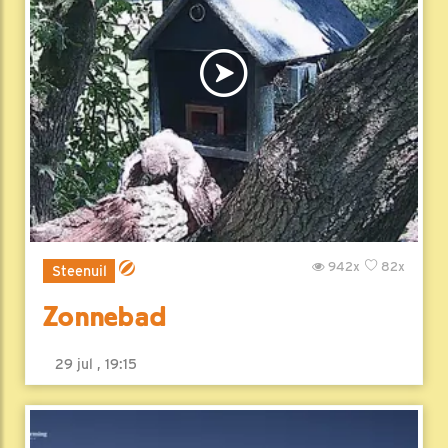
942x
82x
Steenuil
Zonnebad
29 jul , 19:15