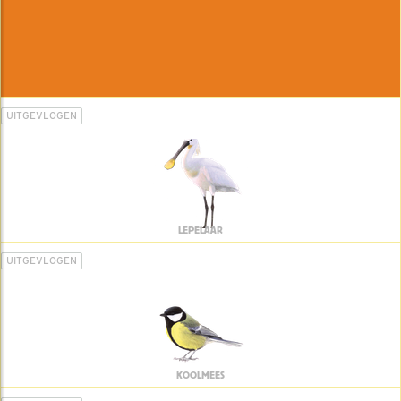
UITGEVLOGEN
LEPELAAR
UITGEVLOGEN
KOOLMEES