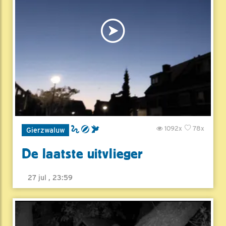
1092x
78x
Gierzwaluw
De laatste uitvlieger
27 jul , 23:59