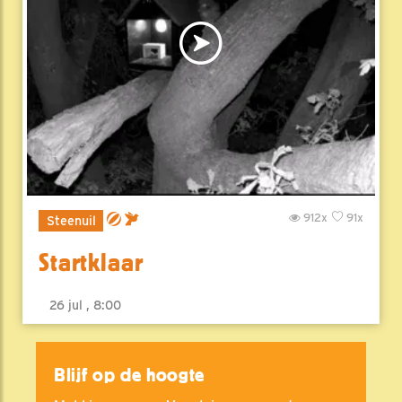
912x
91x
Steenuil
Startklaar
26 jul , 8:00
Blijf op de hoogte