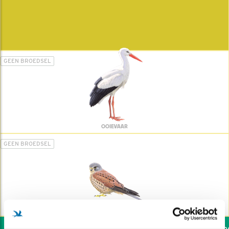
GEEN BROEDSEL
OOIEVAAR
GEEN BROEDSEL
TORENVALK
Wil jij ook de vogels hel