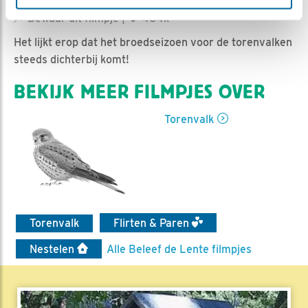
| Geplaatst op 14 maart 2022, 20:30 |
Vind ik leuk
|
Bewaar dit filmpje
|
464x
Het lijkt erop dat het broedseizoen voor de torenvalken
steeds dichterbij komt!
BEKIJK MEER FILMPJES OVER
Torenvalk
Torenvalk
Flirten & Paren
Nestelen
Alle Beleef de Lente filmpjes