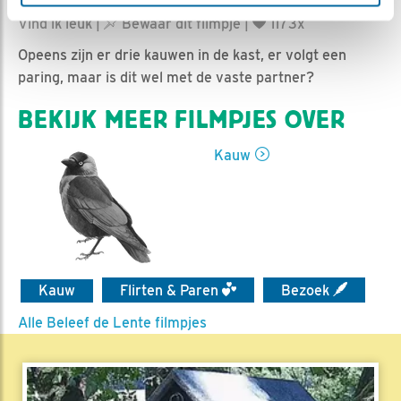
Ed Hoogkamer | Geplaatst op 11 april 2019, 16:54 |
Vind ik leuk
|
Bewaar dit filmpje
|
1173x
Opeens zijn er drie kauwen in de kast, er volgt een
paring, maar is dit wel met de vaste partner?
BEKIJK MEER FILMPJES OVER
Kauw
Kauw
Flirten & Paren
Bezoek
Alle Beleef de Lente filmpjes