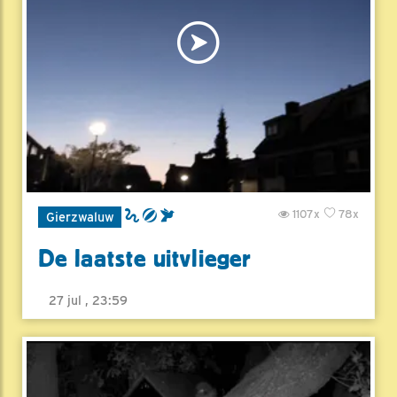
1107x
78x
Gierzwaluw
De laatste uitvlieger
27 jul , 23:59