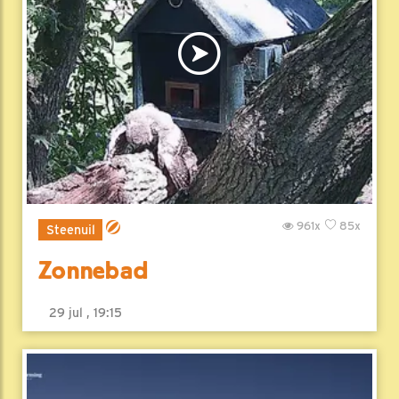
961x
85x
Steenuil
Zonnebad
29 jul , 19:15