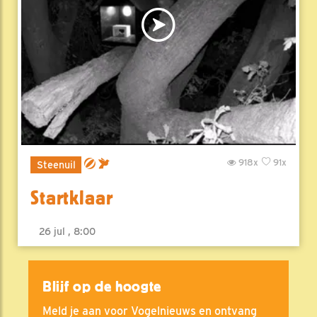
918x
91x
Steenuil
Startklaar
26 jul , 8:00
Blijf op de hoogte
Meld je aan voor Vogelnieuws en ontvang