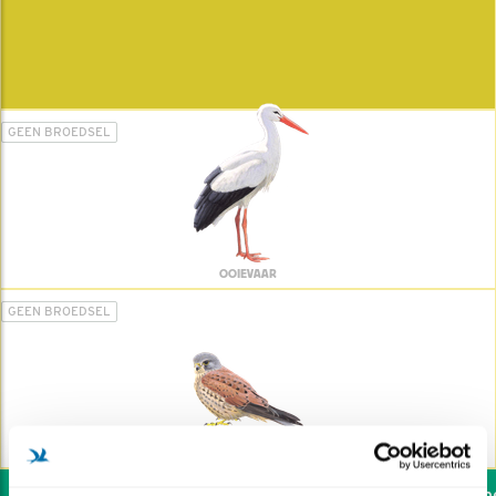
GEEN BROEDSEL
OOIEVAAR
GEEN BROEDSEL
TORENVALK
Wil jij ook de vogels hel