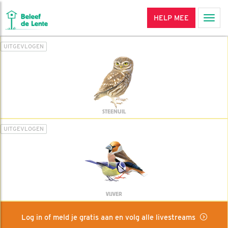
HELP MEE
Men
UITGEVLOGEN
STEENUIL
UITGEVLOGEN
VIJVER
Log in of meld je gratis aan en volg alle livestreams