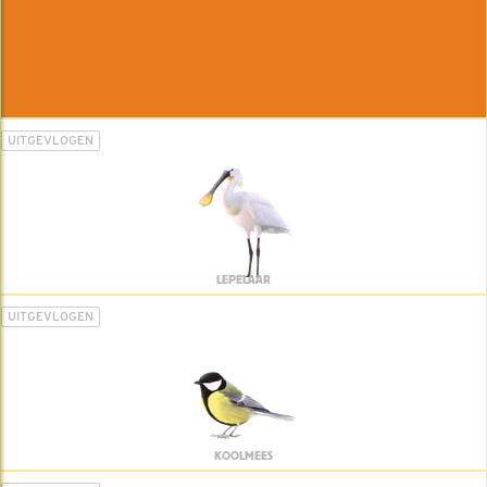
UITGEVLOGEN
LEPELAAR
UITGEVLOGEN
KOOLMEES