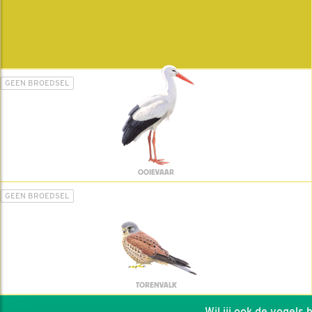
GEEN BROEDSEL
OOIEVAAR
GEEN BROEDSEL
TORENVALK
Wil jij ook de vogels hel