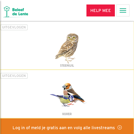
HELP MEE
Men
UITGEVLOGEN
STEENUIL
UITGEVLOGEN
VIJVER
Log in of meld je gratis aan en volg alle livestreams