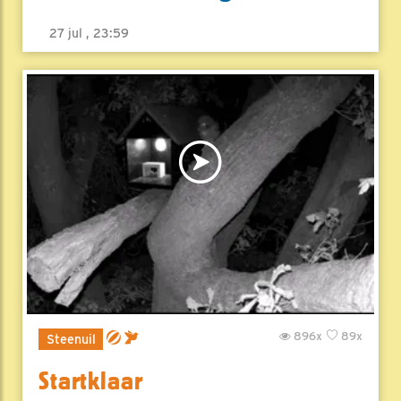
27 jul , 23:59
896x
89x
Steenuil
Startklaar