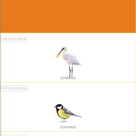
UITGEVLOGEN
LEPELAAR
UITGEVLOGEN
KOOLMEES