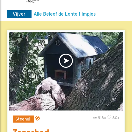
Vijver
Alle Beleef de Lente filmpjes
918x
80x
Steenuil