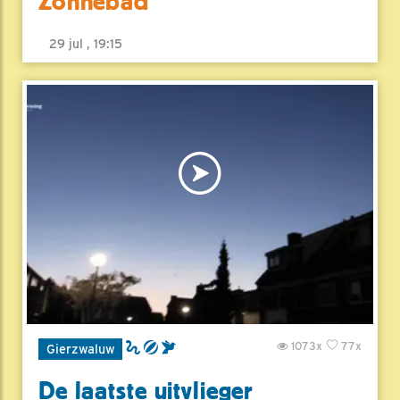
Zonnebad
29 jul , 19:15
1073x
77x
Gierzwaluw
De laatste uitvlieger