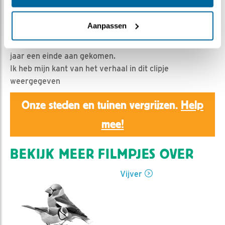
Erik Tol | Geplaatst op 11 juli 2025, 21:30 |
Vind ik leuk
|
Bewaar dit filmpje
|
269x
Aanpassen
Na al de seizoenen dat ik Roos met hand- en
spandiensten mocht ondersteunen is daar helaas dit
jaar een einde aan gekomen.
Ik heb mijn kant van het verhaal in dit clipje
weergegeven
Onze steden en tuinen vergrijzen.
Help
mee!
BEKIJK MEER FILMPJES OVER
Vijver