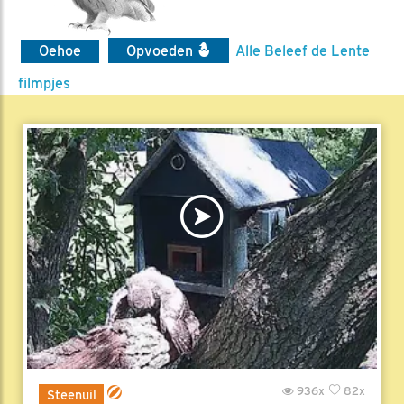
Oehoe
Opvoeden
Alle Beleef de Lente
filmpjes
936x
82x
Steenuil