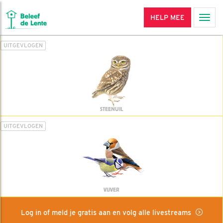
HELP MEE
Men
UITGEVLOGEN
STEENUIL
UITGEVLOGEN
VIJVER
Log in of meld je gratis aan en volg alle livestreams