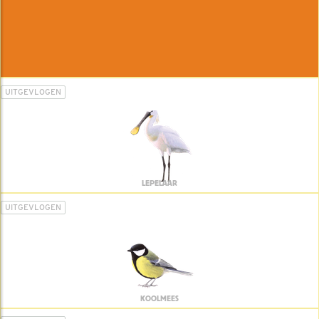
UITGEVLOGEN
LEPELAAR
UITGEVLOGEN
KOOLMEES