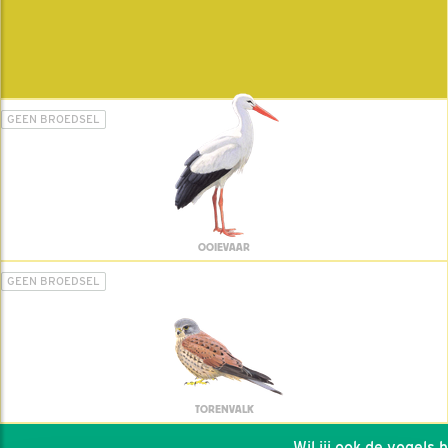
GEEN BROEDSEL
OOIEVAAR
GEEN BROEDSEL
TORENVALK
Wil jij ook de vogels hel