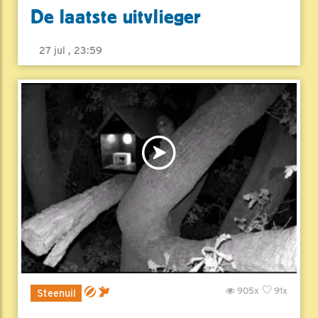
De laatste uitvlieger
27 jul , 23:59
905x
91x
Steenuil