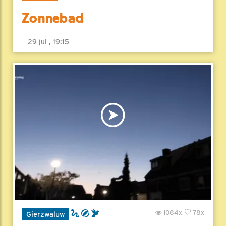
Zonnebad
29 jul , 19:15
1084x
78x
Gierzwaluw