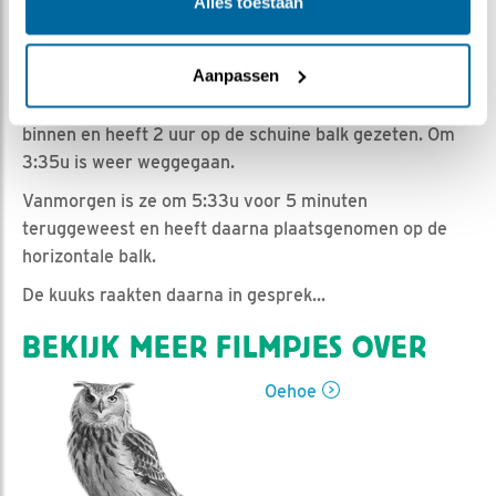
Romke Visser | Geplaatst op 16 mei 2021, 9:45 |
Vind
Alles toestaan
ik leuk
|
Bewaar dit filmpje
|
708x
Vannacht is er geen prooi aangevoerd.
Aanpassen
Na de voedering van gisteravond, kwam V om 1:30u
binnen en heeft 2 uur op de schuine balk gezeten. Om
3:35u is weer weggegaan.
Vanmorgen is ze om 5:33u voor 5 minuten
teruggeweest en heeft daarna plaatsgenomen op de
horizontale balk.
De kuuks raakten daarna in gesprek...
BEKIJK MEER FILMPJES OVER
Oehoe