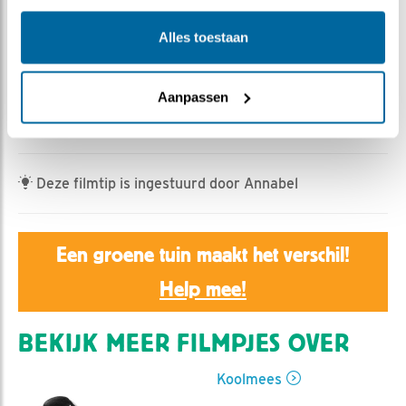
Rebeka Kulcsar | Geplaatst op 14 juni 2025, 21:41 |
Vind ik leuk
|
Bewaar dit filmpje
|
282x
Alles toestaan
In het nestje van de koolmezen gaat alles zoals het
hoort: de ouders vliegen in en uit met voer en de
Aanpassen
kuikens converteren de rupsjes en andere hapjes -
naast poepzakjes - naar aardige groei.
Deze filmtip is ingestuurd door Annabel
Een groene tuin maakt het verschil!
Help mee!
BEKIJK MEER FILMPJES OVER
Koolmees