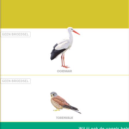
GEEN BROEDSEL
OOIEVAAR
GEEN BROEDSEL
TORENVALK
Wil jij ook de vogels helpen