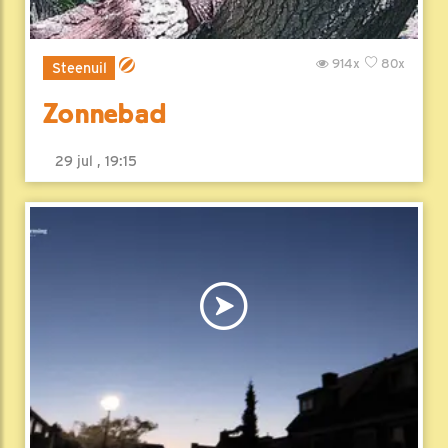
914x
80x
Steenuil
Zonnebad
29 jul , 19:15