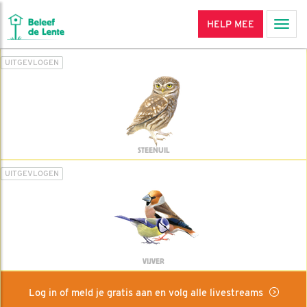
HELP MEE
Men
UITGEVLOGEN
STEENUIL
UITGEVLOGEN
VIJVER
Log in of meld je gratis aan en volg alle livestreams