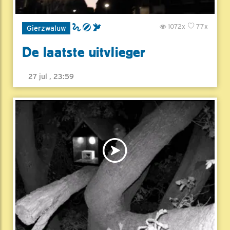
1072x
77x
Gierzwaluw
De laatste uitvlieger
27 jul , 23:59