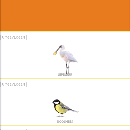
UITGEVLOGEN
LEPELAAR
UITGEVLOGEN
KOOLMEES