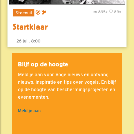
895x
89x
Steenuil
Startklaar
26 jul , 8:00
Blijf op de hoogte
Meld je aan voor Vogelnieuws en ontvang
nieuws, inspiratie en tips over vogels. En blijf
op de hoogte van beschermingsprojecten en
evenementen.
Meld je aan