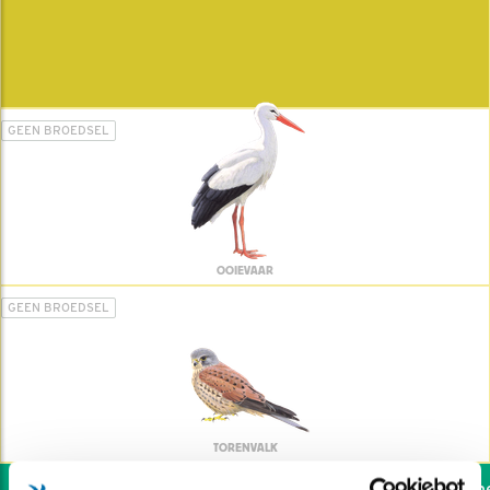
GEEN BROEDSEL
OOIEVAAR
GEEN BROEDSEL
TORENVALK
Wil jij ook de vogels hel