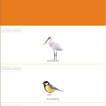
UITGEVLOGEN
LEPELAAR
UITGEVLOGEN
KOOLMEES