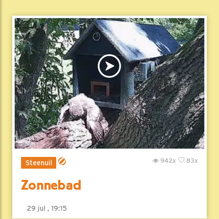
942x
83x
Steenuil
Zonnebad
29 jul , 19:15