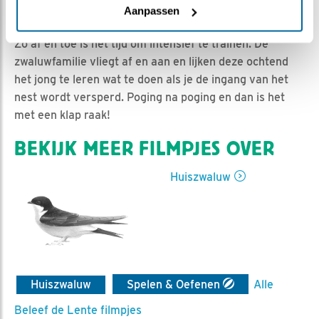
Niels | Geplaatst op 9 juli 2019, 7:23 |
Vind ik leuk
|
Aanpassen
Bewaar dit filmpje
|
1149x
Zo af en toe is het tijd om intensief te trainen. De
zwaluwfamilie vliegt af en aan en lijken deze ochtend
het jong te leren wat te doen als je de ingang van het
nest wordt versperd. Poging na poging en dan is het
met een klap raak!
BEKIJK MEER FILMPJES OVER
Huiszwaluw
Huiszwaluw
Spelen & Oefenen
Alle
Beleef de Lente filmpjes