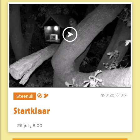
912x
91x
Steenuil
Startklaar
26 jul , 8:00