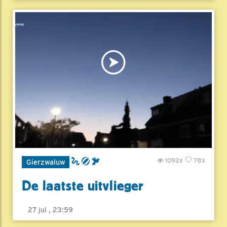
1092x
78x
Gierzwaluw
De laatste uitvlieger
27 jul , 23:59