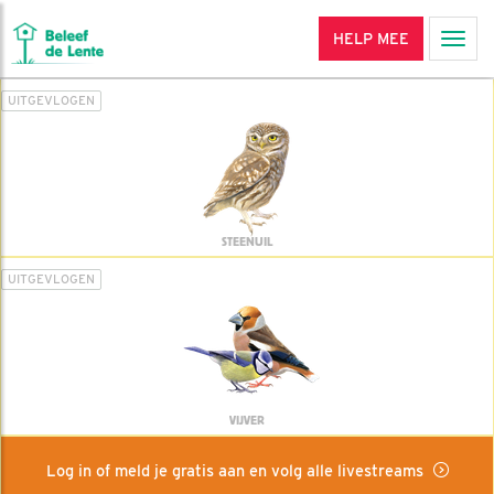
HELP MEE
Men
UITGEVLOGEN
STEENUIL
UITGEVLOGEN
VIJVER
Log in of meld je gratis aan en volg alle livestreams