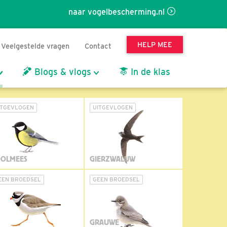
naar vogelbescherming.nl
HELP MEE
Veelgestelde vragen
Contact
Blogs & vlogs
In de klas
ITGEVLOGEN
UITGEVLOGEN
OLMEES
GIERZWALUW
EEN BROEDSEL
GEEN BROEDSEL
GRAUWE