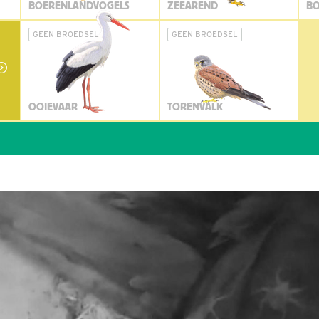
BOERENLANDVOGELS
ZEEAREND
BO
GEEN BROEDSEL
GEEN BROEDSEL
OOIEVAAR
TORENVALK