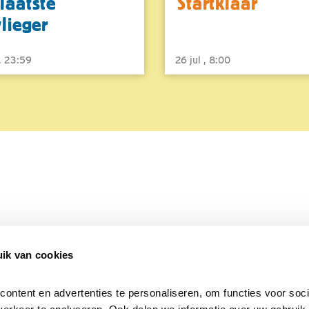
laatste
Startklaar
vlieger
 , 23:59
26 jul , 8:00
ik van cookies
Over Beleef de Lente
Mijn privacy
Cookieverklaring
ntent en advertenties te personaliseren, om functies voor socia