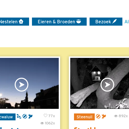
Nestelen
Eieren & Broeden
Bezoek
Al
77x
892x
zwaluw
Steenuil
1062x