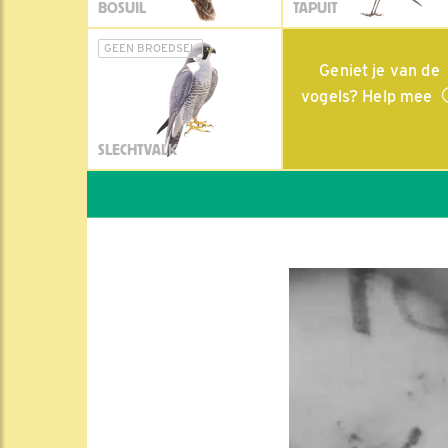
BOSUIL
TAPUIT
GEEN BROEDSEL
Geniet je van de
vogels? Help mee
SLECHTVALK