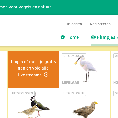
men voor vogels en natuur
Inloggen
Registreren
Home
Filmpjes
UITGEVLOGEN
U
Log in of meld je gratis
aan en volg alle
livestreams
LEPELAAR
KO
UITGEVLOGEN
UITGEVLOGEN
G