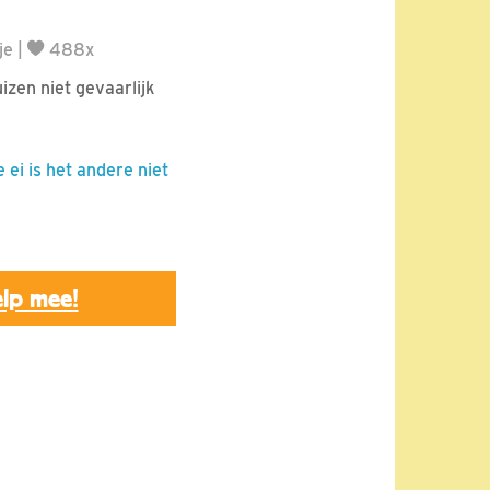
je
|
488x
izen niet gevaarlijk
 ei is het andere niet
lp mee!