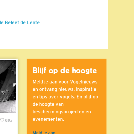
le Beleef de Lente
Blijf op de hoogte
Meld je aan voor Vogelnieuws
en ontvang nieuws, inspiratie
en tips over vogels. En blijf op
de hoogte van
beschermingsprojecten en
evenementen.
89x
Meld je aan