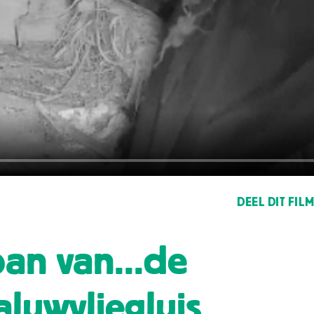
DEEL DIT FIL
ban van...de
aluwvliegluis