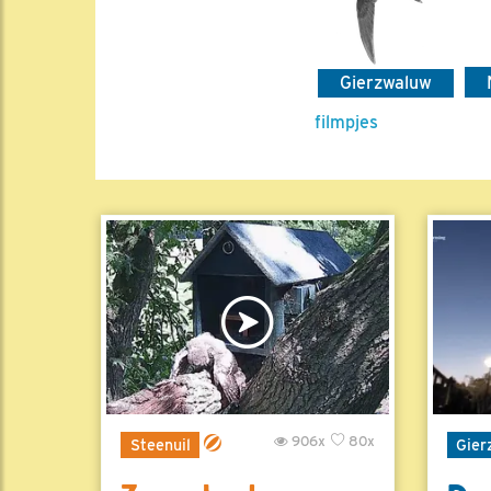
Gierzwaluw
filmpjes
906x
80x
Steenuil
Gier