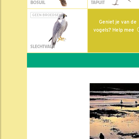
BOSUIL
TAPUIT
GEEN BROEDSEL
Geniet je van de
vogels? Help mee
SLECHTVALK