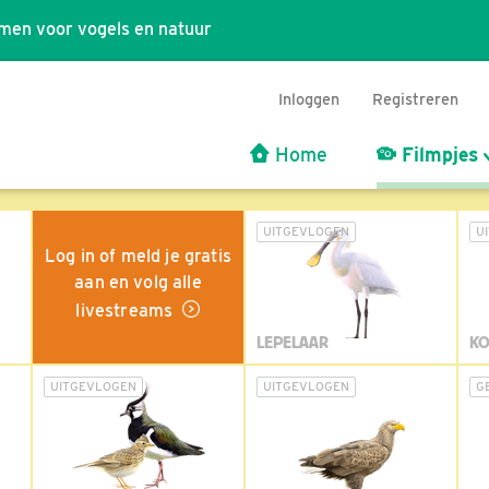
men voor vogels en natuur
Inloggen
Registreren
Home
Filmpjes
UITGEVLOGEN
U
Log in of meld je gratis
aan en volg alle
livestreams
LEPELAAR
KO
UITGEVLOGEN
UITGEVLOGEN
G