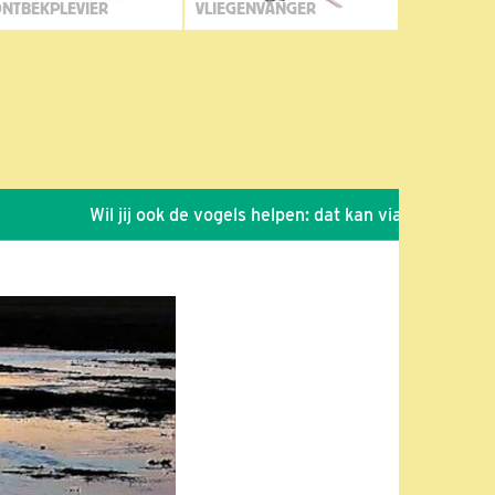
NTBEKPLEVIER
VLIEGENVANGER
Wil jij ook de vogels helpen: dat kan via de link!
*
Se