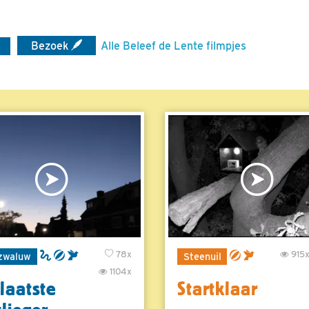
Bezoek
Alle Beleef de Lente filmpjes
78x
915
zwaluw
Steenuil
1104x
laatste
Startklaar