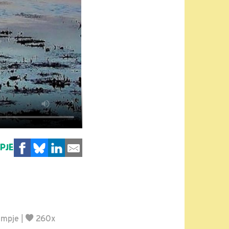
MPJE
lmpje
|
260x