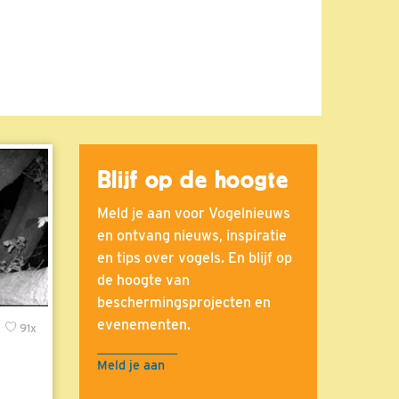
Blijf op de hoogte
Meld je aan voor Vogelnieuws
en ontvang nieuws, inspiratie
en tips over vogels. En blijf op
de hoogte van
beschermingsprojecten en
evenementen.
x
91x
Meld je aan