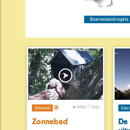
Boerenlandvogels
959x
84x
Steenuil
Gier
Zonnebad
De 