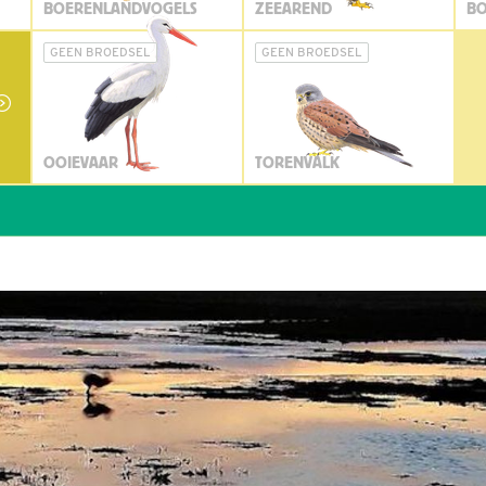
BOERENLANDVOGELS
ZEEAREND
BO
GEEN BROEDSEL
GEEN BROEDSEL
OOIEVAAR
TORENVALK