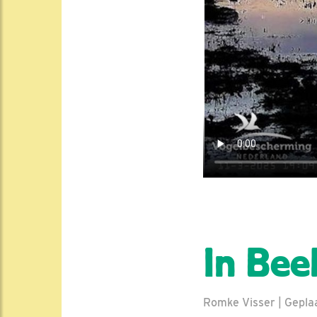
In Bee
Romke Visser | Gepla