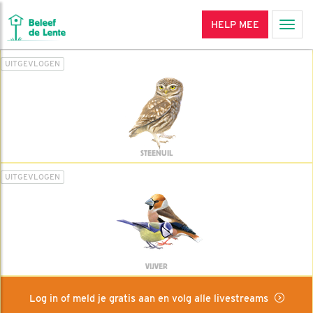
HELP MEE
Men
UITGEVLOGEN
STEENUIL
UITGEVLOGEN
VIJVER
Log in of meld je gratis aan en volg alle livestreams