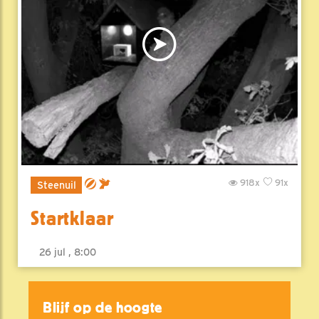
918x
91x
Steenuil
Startklaar
26 jul , 8:00
Blijf op de hoogte