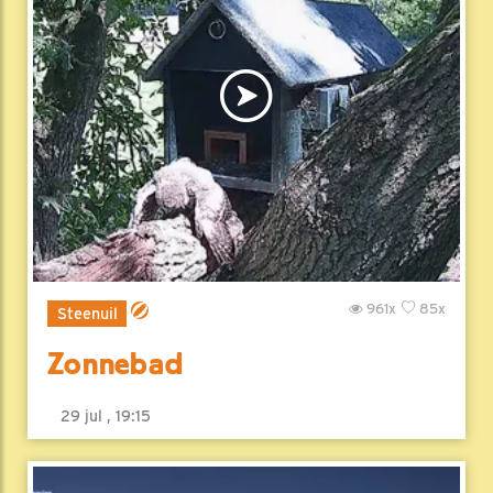
961x
85x
Steenuil
Zonnebad
29 jul , 19:15