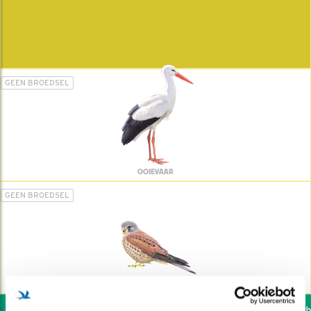
GEEN BROEDSEL
OOIEVAAR
GEEN BROEDSEL
TORENVALK
Wil jij ook de vogels he