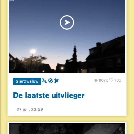
1107x
78x
Gierzwaluw
De laatste uitvlieger
27 jul , 23:59