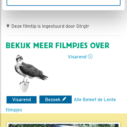
Romke Visser | Geplaatst op 22 maart 2023, 6:15 |
Vind ik leuk
|
Bewaar dit filmpje
|
423x
Deze filmtip is ingestuurd door Gtrgtr
BEKIJK MEER FILMPJES OVER
Visarend
Visarend
Bezoek
Alle Beleef de Lente
filmpjes