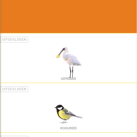
UITGEVLOGEN
LEPELAAR
UITGEVLOGEN
KOOLMEES