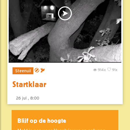
914x
91x
Steenuil
Startklaar
26 jul , 8:00
Blijf op de hoogte