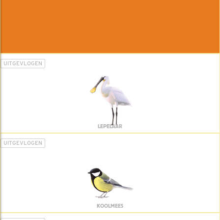
UITGEVLOGEN
LEPELAAR
UITGEVLOGEN
KOOLMEES