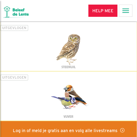
HELP MEE
Men
UITGEVLOGEN
STEENUIL
UITGEVLOGEN
VIJVER
Log in of meld je gratis aan en volg alle livestreams