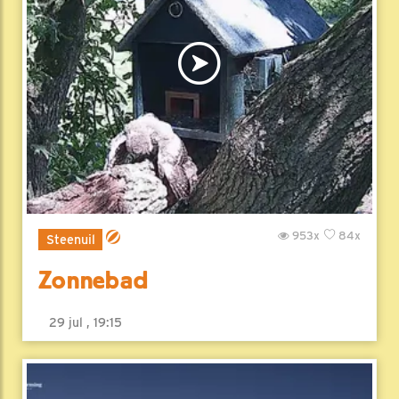
953x
84x
Steenuil
Zonnebad
29 jul , 19:15