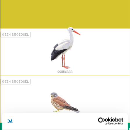
GEEN BROEDSEL
OOIEVAAR
GEEN BROEDSEL
TORENVALK
Wil jij ook de vogels he