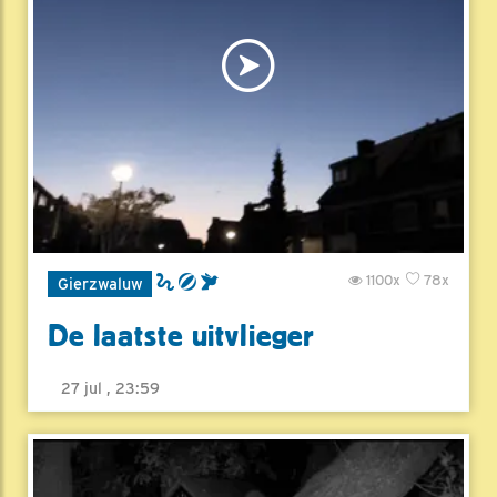
1100x
78x
Gierzwaluw
De laatste uitvlieger
27 jul , 23:59