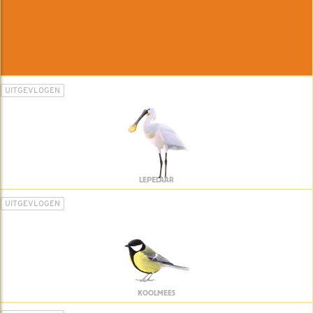
UITGEVLOGEN
LEPELAAR
UITGEVLOGEN
KOOLMEES