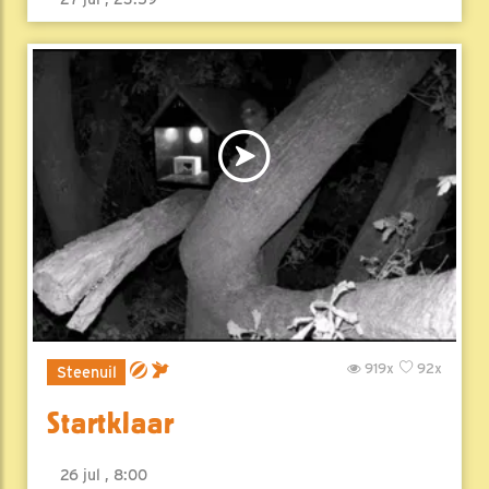
919x
92x
Steenuil
Startklaar
26 jul , 8:00