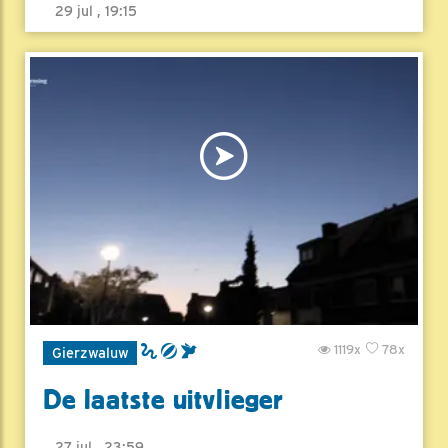
29 jul , 19:15
1119x
78x
Gierzwaluw
De laatste uitvlieger
27 jul , 23:59