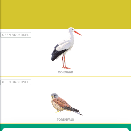
GEEN BROEDSEL
OOIEVAAR
GEEN BROEDSEL
TORENVALK
Wil jij ook de vogels h