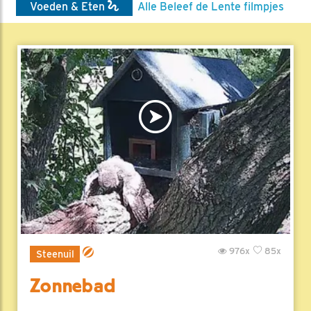
Voeden & Eten
Alle Beleef de Lente filmpjes
976x
85x
Steenuil
Zonnebad