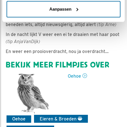
Romke Visser | Geplaatst op 15 maart 2024, 10:40 |
Vind ik leuk
|
Bewaar dit filmpje
|
292x
Aanpassen
We openen met een leuk momentje. V hoort w.s.
beneden iets, altijd nieuwsgierig, altijd alert
(tip Arne)
In de nacht lijkt V weer een ei te draaien met haar poot
(tip AnjaVanDijk)
En weer een prooioverdracht, nou ja overdracht...
BEKIJK MEER FILMPJES OVER
Oehoe
Oehoe
Eieren & Broeden