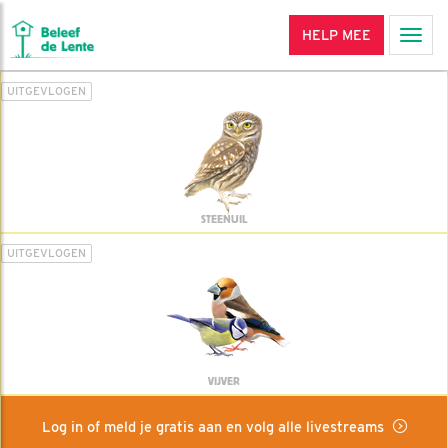
HELP MEE
Men
UITGEVLOGEN
STEENUIL
UITGEVLOGEN
VIJVER
Log in of meld je gratis aan en volg alle livestreams