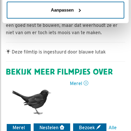
Joanne Bakker | Geplaatst op 11 april 2023, 21:13 |
Vind ik leuk
|
Bewaar dit filmpje
|
365x
Aanpassen
Het wordt ons merelkoppel niet makkelijk gemaakt om
een goed nest te bouwen, maar dat weerhoudt ze er
niet van om er toch iets moois van te maken.
Deze filmtip is ingestuurd door blauwe lutak
BEKIJK MEER FILMPJES OVER
Merel
Merel
Nestelen
Bezoek
Alle