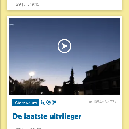
29 jul , 19:15
1054x
77x
Gierzwaluw
De laatste uitvlieger