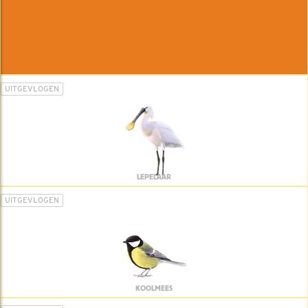
UITGEVLOGEN
LEPELAAR
UITGEVLOGEN
KOOLMEES