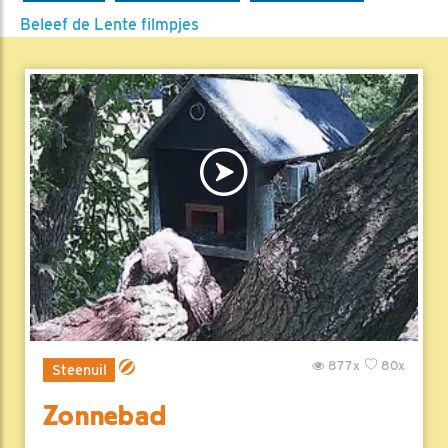
Beleef de Lente filmpjes
877x
80x
Steenuil
Zonnebad