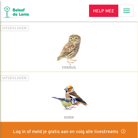
HELP MEE
Men
UITGEVLOGEN
STEENUIL
UITGEVLOGEN
VIJVER
Log in of meld je gratis aan en volg alle livestreams