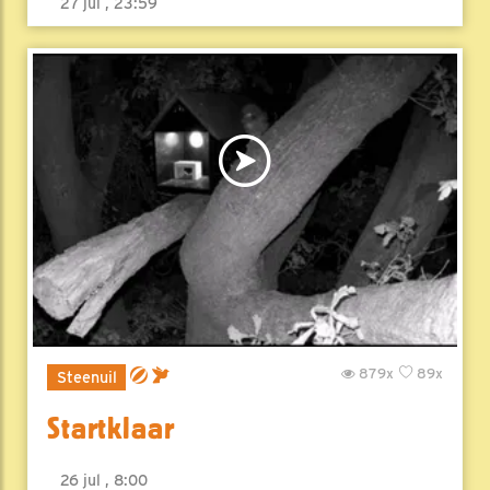
27 jul , 23:59
879x
89x
Steenuil
Startklaar
26 jul , 8:00