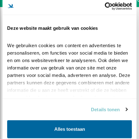
Deze website maakt gebruik van cookies
We gebruiken cookies om content en advertenties te 
personaliseren, om functies voor social media te bieden 
en om ons websiteverkeer te analyseren. Ook delen we 
informatie over uw gebruik van onze site met onze 
partners voor social media, adverteren en analyse. Deze 
partners kunnen deze gegevens combineren met andere 
informatie die u aan ze heeft verstrekt of die ze hebben 
verzameld op basis van uw gebruik van hun services.
DEEL DIT FILMPJE
Details tonen
Iemand zit in de weg
Alles toestaan