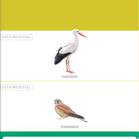
GEEN BROEDSEL
OOIEVAAR
GEEN BROEDSEL
TORENVALK
Wil jij ook de vogels helpen: dat