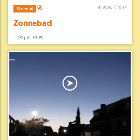
959x
84x
Steenuil
Zonnebad
29 jul , 19:15