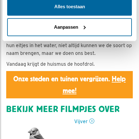
Christ | Geplaatst op 1 mei 2026, 20:46 |
Vind ik leuk
Alles toestaan
|
Bewaar dit filmpje
|
169x
We zien toch weer wat meer vogels verschijnen en ook
de insectenwereld komt op gang.
Aanpassen
Waterinsecten als libellen en juffers paren en leggen nu
hun eitjes in het water, niet altijd kunnen we de soort op
naam brengen, maar we doen ons best.
Vandaag krijgt de huismus de hoofdrol.
Onze steden en tuinen vergrijzen.
Help
mee!
BEKIJK MEER FILMPJES OVER
Vijver