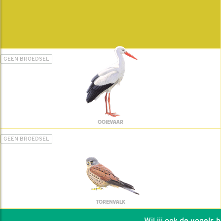
GEEN BROEDSEL
OOIEVAAR
GEEN BROEDSEL
TORENVALK
Wil jij ook de vogels hel