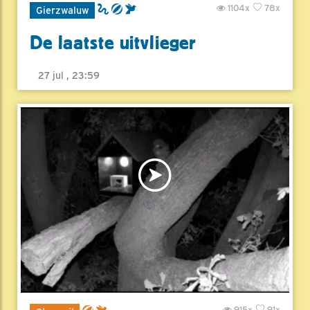
1104x
78x
Gierzwaluw
De laatste uitvlieger
27 jul , 23:59
915x
91x