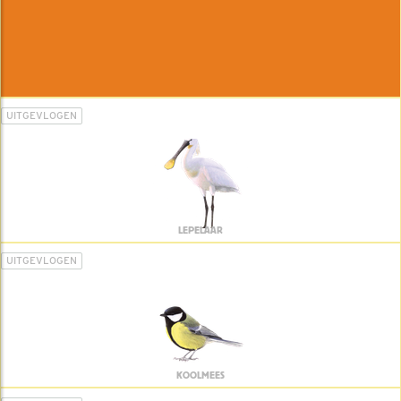
UITGEVLOGEN
LEPELAAR
UITGEVLOGEN
KOOLMEES