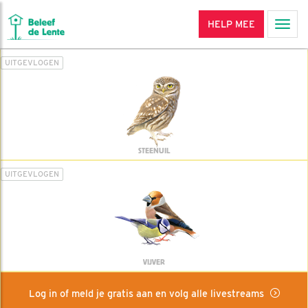
HELP MEE
Men
UITGEVLOGEN
STEENUIL
UITGEVLOGEN
VIJVER
Log in of meld je gratis aan en volg alle livestreams