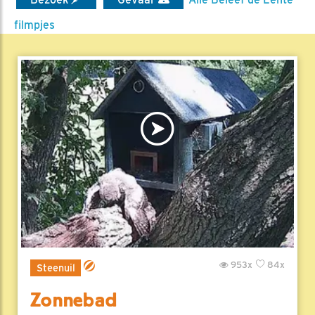
filmpjes
953x
84x
Steenuil
Zonnebad