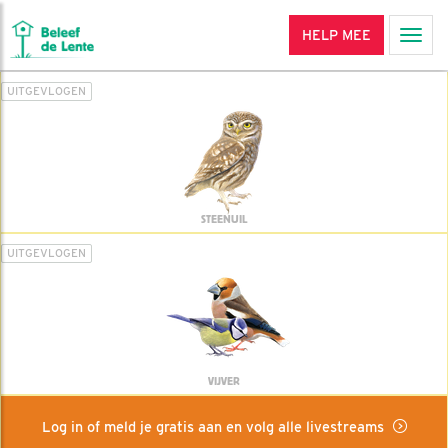
HELP MEE
Men
UITGEVLOGEN
STEENUIL
UITGEVLOGEN
VIJVER
Log in of meld je gratis aan en volg alle livestreams