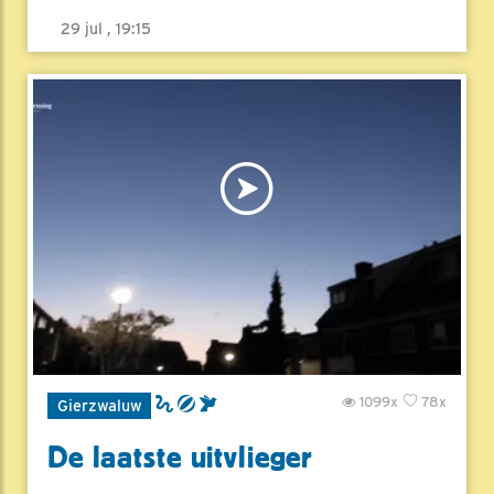
29 jul , 19:15
1099x
78x
Gierzwaluw
De laatste uitvlieger