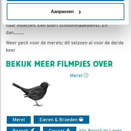
Emil | Geplaatst op 4 juni 2021, 9:50 |
Vind ik leuk
|
Bewaar dit filmpje
|
663x
Aanpassen
Leuk...een koolmeesje bij het merelnest. Zeker op zoek
naar insecten. Een soort schoonmaakdienst. En
dan.........
Weer pech voor de merels; dit seizoen al voor de derde
keer
BEKIJK MEER FILMPJES OVER
Merel
Merel
Eieren & Broeden
Bezoek
Gevaar
Alle Beleef de Lente