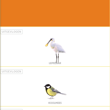
UITGEVLOGEN
LEPELAAR
UITGEVLOGEN
KOOLMEES