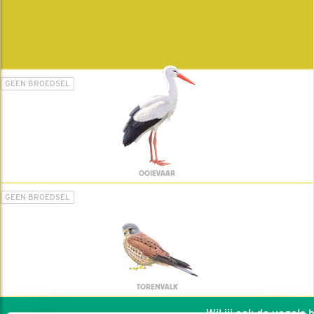
GEEN BROEDSEL
OOIEVAAR
GEEN BROEDSEL
TORENVALK
Wil jij ook de vogels he