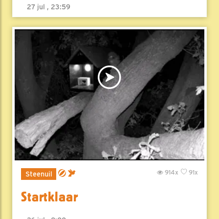
27 jul , 23:59
914x
91x
Steenuil
Startklaar