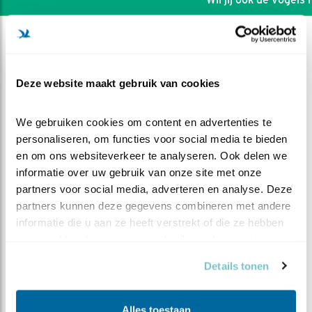
Deze website maakt gebruik van cookies
We gebruiken cookies om content en advertenties te 
personaliseren, om functies voor social media te bieden 
en om ons websiteverkeer te analyseren. Ook delen we 
informatie over uw gebruik van onze site met onze 
partners voor social media, adverteren en analyse. Deze 
partners kunnen deze gegevens combineren met andere 
informatie die u aan ze heeft verstrekt of die ze hebben 
DEEL DIT FILMPJE
verzameld op basis van uw gebruik van hun services.
Details tonen
Hongerige snaveltjes
Alles toestaan