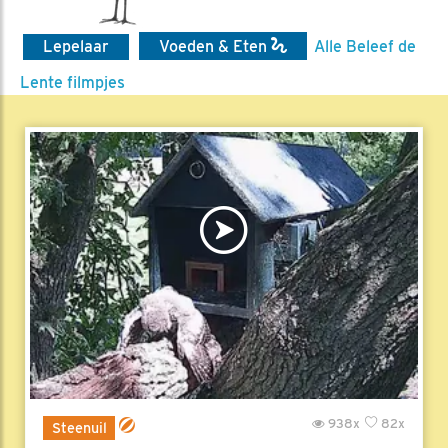
Lepelaar
Voeden & Eten
Alle Beleef de
Lente filmpjes
938x
82x
Steenuil