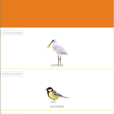
UITGEVLOGEN
LEPELAAR
UITGEVLOGEN
KOOLMEES