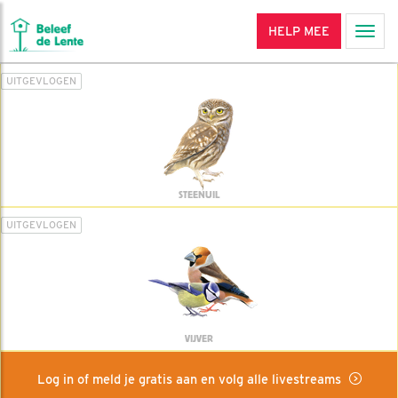
HELP MEE
Men
UITGEVLOGEN
STEENUIL
UITGEVLOGEN
VIJVER
Log in of meld je gratis aan en volg alle livestreams