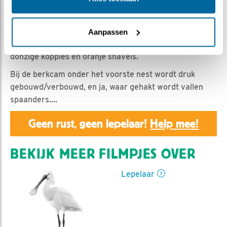
Nella | Geplaatst op 9 april 2019, 12:16 |
Vind ik leuk
|
Bewaar dit filmpje
|
1175x
De kleintjes worden goed gevoerd, en groeien daardoor
Aanpassen
als kool. We krijgen al steeds meer te zien van die
donzige koppies en oranje snavels.
Bij de berkcam onder het voorste nest wordt druk
gebouwd/verbouwd, en ja, waar gehakt wordt vallen
spaanders....
Geen rust, geen lepelaar!
Help mee!
BEKIJK MEER FILMPJES OVER
Lepelaar