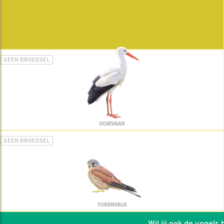
GEEN BROEDSEL
OOIEVAAR
GEEN BROEDSEL
TORENVALK
Wil jij ook de vogels he