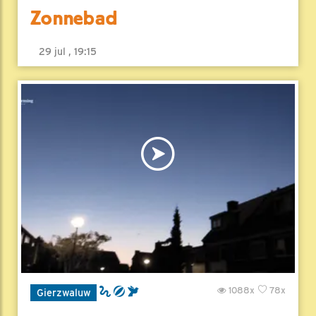
Zonnebad
29 jul , 19:15
1088x
78x
Gierzwaluw