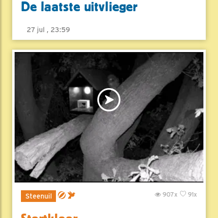
De laatste uitvlieger
27 jul , 23:59
907x
91x
Steenuil