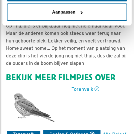
Nella | Geplaatst op 4 juni 2020, 21:11 |
Vind ik leuk
|
Bewaar dit filmpje
|
972x
Aanpassen
De jongen verlaten vandaag regelmatig even het nest.
Op 1 na, die is er blijkbaar nog niet helemaal klaar voor.
Maar de anderen komen ook steeds weer terug naar
hun geboorte plek. Lekker veilig, en voelt vertrouwd.
Home sweet home... Op het moment van plaatsing van
deze clip is het vierde jong nog niet thuis, dus die zal bij
de ouders in de boom blijven slapen
BEKIJK MEER FILMPJES OVER
Torenvalk