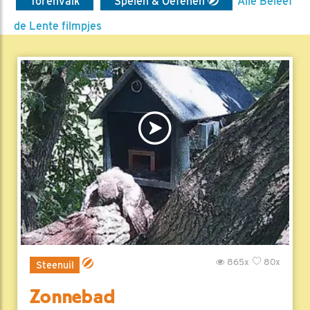
Torenvalk
Spelen & Oefenen
Alle Beleef
de Lente filmpjes
865x
80x
Steenuil
Zonnebad