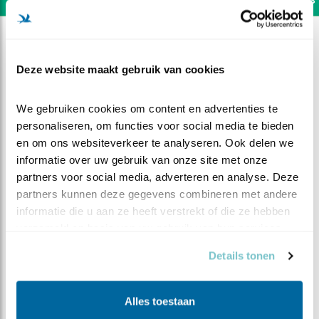
Deze website maakt gebruik van cookies
We gebruiken cookies om content en advertenties te 
personaliseren, om functies voor social media te bieden 
en om ons websiteverkeer te analyseren. Ook delen we 
informatie over uw gebruik van onze site met onze 
partners voor social media, adverteren en analyse. Deze 
partners kunnen deze gegevens combineren met andere 
informatie die u aan ze heeft verstrekt of die ze hebben 
verzameld op basis van uw gebruik van hun services.
DEEL DIT FILMPJE
Details tonen
Home sweet home
Alles toestaan