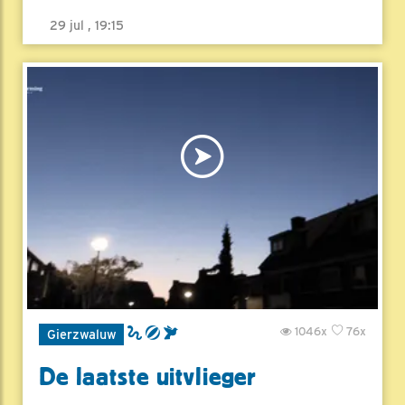
29 jul , 19:15
1046x
76x
Gierzwaluw
De laatste uitvlieger