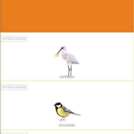
UITGEVLOGEN
LEPELAAR
UITGEVLOGEN
KOOLMEES