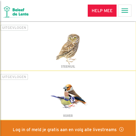
HELP MEE
Men
UITGEVLOGEN
STEENUIL
UITGEVLOGEN
VIJVER
Log in of meld je gratis aan en volg alle livestreams