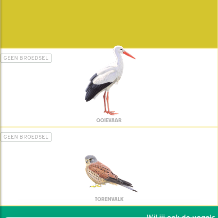
GEEN BROEDSEL
OOIEVAAR
GEEN BROEDSEL
TORENVALK
Wil jij ook de vogels h