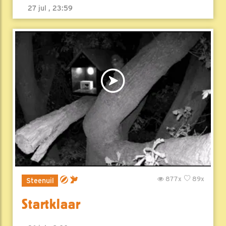
27 jul , 23:59
877x
89x
Steenuil
Startklaar